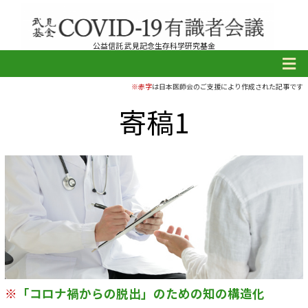
公益信託 武見記念生存科学研究基金
※赤字
は日本医師会のご支援により作成された記事です
寄稿1
※
「コロナ禍からの脱出」のための知の構造化