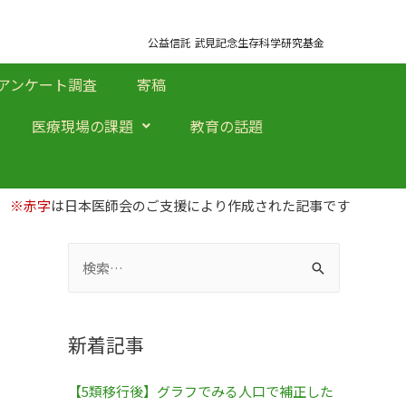
公益信託 武見記念生存科学研究基金
アンケート調査
寄稿
医療現場の課題
教育の話題
※赤字
は日本医師会のご支援により作成された記事です
新着記事
【5類移行後】グラフでみる人口で補正した