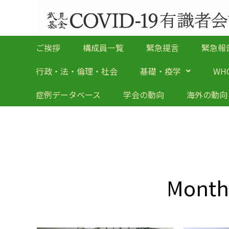
ご挨拶
構成員一覧
緊急提言
緊急報
行政・法・倫理・社会
基礎・疫学
WH
症例データベース
学会の動向
海外の動向
Month