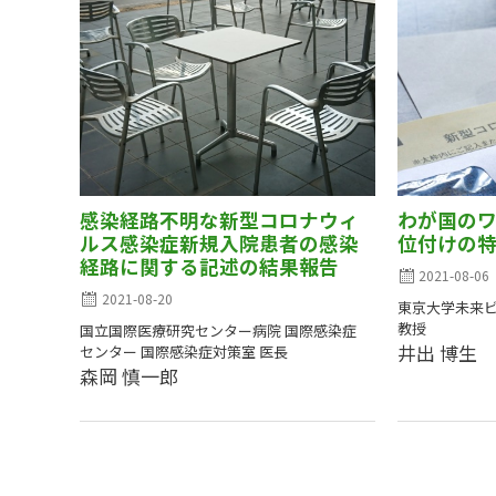
感染経路不明な新型コロナウィ
わが国の
ルス感染症新規入院患者の感染
位付けの
経路に関する記述の結果報告
2021-08-06
2021-08-20
東京大学未来ビ
教授
国立国際医療研究センター病院 国際感染症
井出 博生
センター 国際感染症対策室 医長
森岡 慎一郎