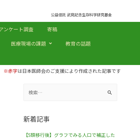
公益信託 武見記念生存科学研究基金
アンケート調査
寄稿
医療現場の課題
教育の話題
※赤字
は日本医師会のご支援により作成された記事です
新着記事
【5類移行後】グラフでみる人口で補正した