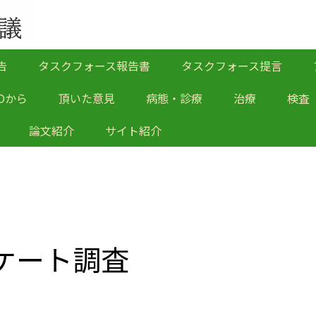
告
タスクフォース報告書
タスクフォース提言
Oから
頂いた意見
病態・診療
治療
検査
論文紹介
サイト紹介
ケート調査