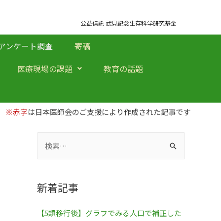
公益信託 武見記念生存科学研究基金
アンケート調査
寄稿
医療現場の課題
教育の話題
※赤字
は日本医師会のご支援により作成された記事です
新着記事
【5類移行後】グラフでみる人口で補正した