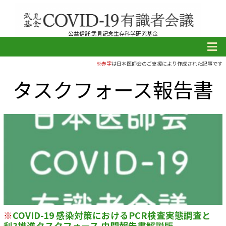
公益信託 武見記念生存科学研究基金
※赤字
は日本医師会のご支援により作成された記事です
タスクフォース報告書
※
COVID-19 感染対策におけるPCR検査実態調査と
利?推進タスクフォース 中間報告書解説版