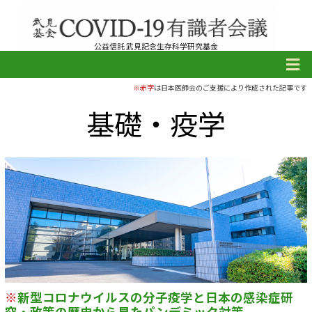
公益信託 武見記念生存科学研究基金
※赤字
は日本医師会のご支援により作成された記事です
基礎・疫学
※
新型コロナウイルスの分子疫学と日本の感染症研
究・政策の歴史から見たパンデミック対策