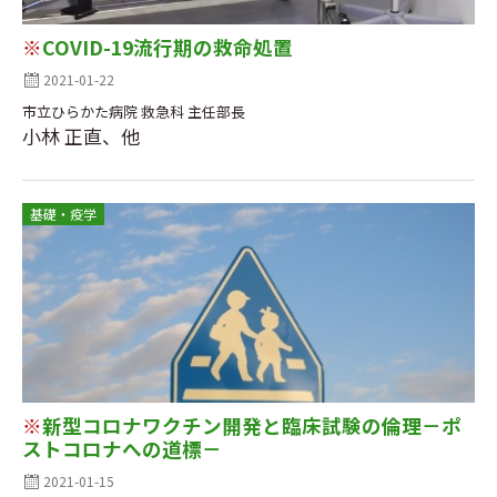
※
COVID-19流行期の救命処置
2021-01-22
市立ひらかた病院 救急科 主任部長
小林 正直、他
基礎・疫学
※
新型コロナワクチン開発と臨床試験の倫理－ポ
ストコロナへの道標－
2021-01-15