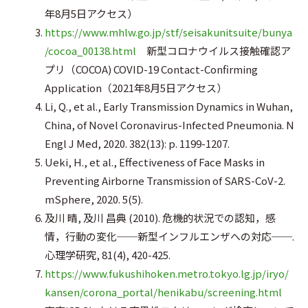
年8月5日アクセス）
https://www.mhlw.go.jp/stf/seisakunitsuite/bunya
/cocoa_00138.html
新型コロナウイルス接触確認ア
プリ（COCOA) COVID-19 Contact-Confirming
Application（2021年8月5日アクセス）
Li, Q., et al., Early Transmission Dynamics in Wuhan,
China, of Novel Coronavirus-Infected Pneumonia. N
Engl J Med, 2020. 382(13): p. 1199-1207.
Ueki, H., et al., Effectiveness of Face Masks in
Preventing Airborne Transmission of SARS-CoV-2.
mSphere, 2020. 5(5).
及川 晴, 及川 昌典 (2010). 危機的状況での認知，感
情，行動の変化──新型インフルエンザへの対応──.
心理学研究, 81(4), 420-425.
https://www.fukushihoken.metro.tokyo.lg.jp/iryo/
kansen/corona_portal/henikabu/screening.html