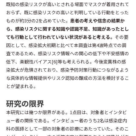
既知の感染リスクが高いとされる場面でマスクが着用されて
おらず、既に感染リスクの高いと判明している行動をとった
ものが約3分の2を占めていた。
患者の考えや信念の結果か
ら、感染リスクに関する知識や認識不足、知識があったとし
ても行動として行われていない状況があると考える。
その要
因として、感染拡大初期と比べて本調査は第4波時点での調
査であるため、感染リスク情報への関心の低下や不安感情の
低下、楽観性バイアス[6]等も考えられる。今後変異株の感
染拡大が危惧されており、感染予防対策行動につながるよう
な具体的な情報提供やリスク認知の醸成の方法を検討するこ
とが望まれる。
研究の限界
本研究には幾つか限界がある。1点目は、対象者とインタビ
ュー者の関係である。インタビュー者のうち2名は感染症内
科の医師として一部の対象者の診療にあたっていた。そのこ