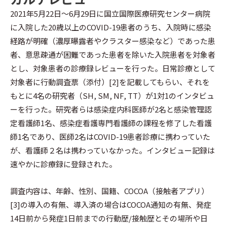
2021年5月22日～6月29日に国立国際医療研究センター病院
に入院した20歳以上のCOVID-19患者のうち、入院時に感染
経路が明確（濃厚曝露者やクラスター感染など）であった患
者、意思疎通が困難であった患者を除いた入院患者を対象者
とし、対象患者の診療録レビューを行った。日常診療として
対象者に行動調査票（添付）[2]を記載してもらい、それを
もとに4名の研究者（SH, SM, NF, TT）が1対1のインタビュ
ーを行った。研究者らは感染症内科医師が2名と感染管理認
定看護師1名、感染症看護専門看護師の課程を修了した看護
師1名であり、医師2名はCOVID-19患者診療に携わっていた
が、看護師２名は携わっていなかった。インタビュー記録は
速やかに診療録に登録された。
調査内容は、年齢、性別、国籍、COCOA（接触者アプリ）
[3]の導入の有無、導入済の場合はCOCOA通知の有無、発症
14日前から発症1日前までの行動歴/接触歴とその場所や日