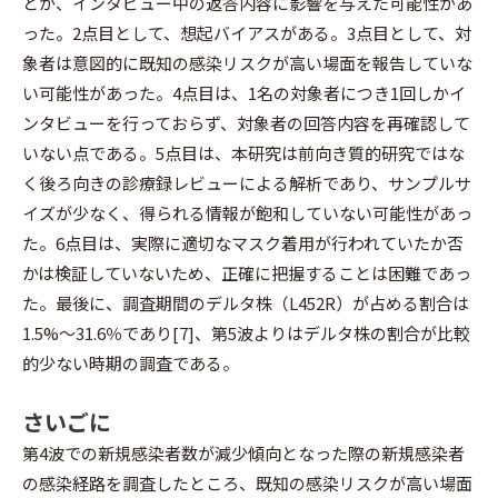
とが、インタビュー中の返答内容に影響を与えた可能性があ
った。2点目として、想起バイアスがある。3点目として、対
象者は意図的に既知の感染リスクが高い場面を報告していな
い可能性があった。4点目は、1名の対象者につき1回しかイ
ンタビューを行っておらず、対象者の回答内容を再確認して
いない点である。5点目は、本研究は前向き質的研究ではな
く後ろ向きの診療録レビューによる解析であり、サンプルサ
イズが少なく、得られる情報が飽和していない可能性があっ
た。6点目は、実際に適切なマスク着用が行われていたか否
かは検証していないため、正確に把握することは困難であっ
た。最後に、調査期間のデルタ株（L452R）が占める割合は
1.5%～31.6％であり[7]、第5波よりはデルタ株の割合が比較
的少ない時期の調査である。
さいごに
第4波での新規感染者数が減少傾向となった際の新規感染者
の感染経路を調査したところ、既知の感染リスクが高い場面