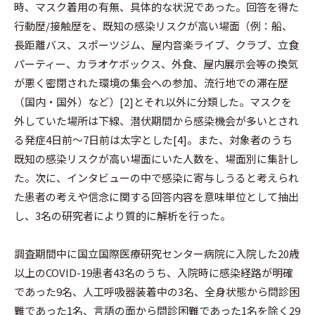
時、マスク着用の有無、具体的な状況であった。回答を得た
行動歴/接触歴を、既知の感染リスクが高い場面（例：船、
長距離バス、スポーツジム、屋内音楽ライブ、クラブ、立食
パーティー、カラオケボックス、外食、屋内展示会等の換気
が悪く密閉された環境の集会への参加、流行地での滞在歴
（国内・国外）など）[2]とそれ以外に分類した。マスクを
外していた場所は下線、潜伏期間から感染機会が多いとされ
る発症4日前～7日前は太字とした[4]。また、対象者のうち
既知の感染リスクが高い場面にいた人数を、場面別に集計し
た。次に、インタビューの中で感染に寄与しうると考えられ
た患者の考えや信念に関する回答内容を意味単位として抽出
し、3名の研究者により質的に解析を行った。
調査期間中に国立国際医療研究センター病院に入院した20歳
以上のCOVID-19患者43名のうち、入院時に感染経路が明確
であった9名、人工呼吸器装着中の3名、全身状態から問診困
難であった1名、言語の面から問診困難であった1名を除く29