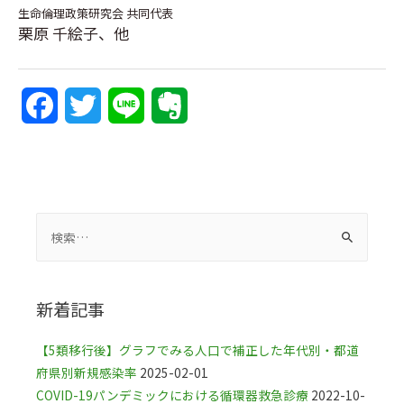
生命倫理政策研究会 共同代表
栗原 千絵子、他
F
T
L
E
a
w
i
v
c
i
n
e
e
t
e
r
b
t
n
o
e
o
新着記事
o
r
t
【5類移行後】グラフでみる人口で補正した年代別・都道
k
e
府県別新規感染率
2025-02-01
COVID-19パンデミックにおける循環器救急診療
2022-10-