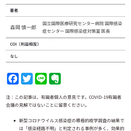
著者
国立国際医療研究センター病院 国際感染
森岡 慎一郎
症センター 国際感染症対策室 医長
COI（利益相反）
なし
F
T
L
E
a
w
i
v
注：この記事は、有識者個人の意見です。COVID-19有識者
c
i
n
e
会議の見解ではないことに留意ください。
e
t
e
r
新型コロナウイルス感染症の積極的疫学調査の結果で
b
t
n
は「感染経路不明」と判定される事例が多く、効果的