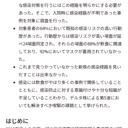
な感染対策を行うにはこの経路を明らかにする必要が
o
e
o
あった。そこで、入院時に感染経路が不明であった事
o
r
t
例を対象に調査を行った。
対象患者の64％において既知の感染リスクの高い行動
k
e
歴があった。行動歴からは感染リスクが高い場面が延
べ24場面同定され、それらの場面の88%が飲食に関連
しており、92%においてマスクが着用されていなかっ
た。
これまで見つかっていなかった新規の感染経路を見い
だすことは出来なかった。
感染には飲食がやはり多くの事例で関係していること
とともに、感染防止に対する意識付けや十分な知識が
不足していることわかり、デルタ株による第5波にお
いても解決すべき喫緊の課題として挙げられた。
はじめに