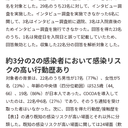
名を対象とした。29名のうち23名に対して、インタビュー調
査を実施した。インタビュー調査を実施できなかった6名に
関して、3名はインタビュー調査前に退院、3名は入院直後の
ためインタビュー調査を施行できなかった。回答を得た23名
のうち、1名は発症日を入院日と誤って記載していたため、
回答無効とした。収集した22名分の回答を解析対象とした。
約3分の2の感染者において感染リス
クの高い行動歴あり
対象者の背景は、22名のうち男性が17名（77%）、女性が5
名（23%）、年齢の中央値（四分位範囲）は52.5歳（44,
66）、19名（86%）が日本人であった。COCOAを導入して
いたのは、22名中6名（27％）であり、そのうち通知を受け
取った者はいなかった。次に、回答を得た行動歴/接触歴を
【表1】の通り既知の感染リスクが高い場面とそれ以外に分
類した。既知の感染リスクが高い場面に関しては24場面（飲