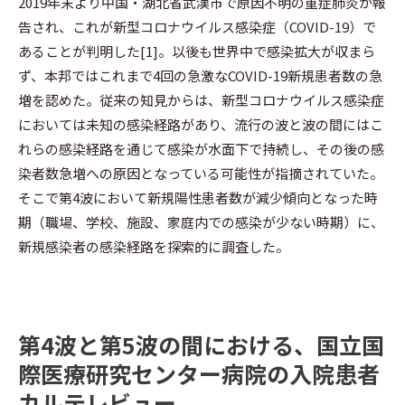
2019年末より中国・湖北省武漢市で原因不明の重症肺炎が報
告され、これが新型コロナウイルス感染症（COVID-19）で
あることが判明した[1]。以後も世界中で感染拡大が収まら
ず、本邦ではこれまで4回の急激なCOVID-19新規患者数の急
増を認めた。従来の知見からは、新型コロナウイルス感染症
においては未知の感染経路があり、流行の波と波の間にはこ
れらの感染経路を通じて感染が水面下で持続し、その後の感
染者数急増への原因となっている可能性が指摘されていた。
そこで第4波において新規陽性患者数が減少傾向となった時
期（職場、学校、施設、家庭内での感染が少ない時期）に、
新規感染者の感染経路を探索的に調査した。
第4波と第5波の間における、
国立国
際医療研究センター病院
の入院患者
カルテレビュー