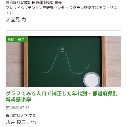
感染症科診療部長 感染制御部室長
フレッドハッチンソン癌研究センター ワクチン感染症科アフィリエ
イト
大宜見 力
基礎・疫学
グラフでみる人口で補正した年代別・都道府県別
新規感染率
2022-07-22
自治医科大学 学長
永井 良三、他