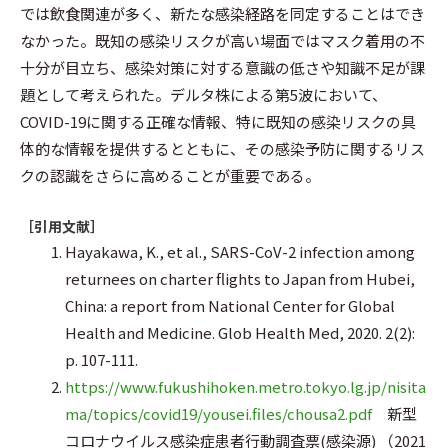
では飲食関連が多く、新たな感染経路を同定することはでき
なかった。既知の感染リスクが高い場面ではマスク着用の不
十分が目立ち、感染対策に対する意識の低さや知識不足が課
題として考えられた。デルタ株による第5波において、
COVID-19に関する正確な情報、特に既知の感染リスクの具
体的な情報を提供するとともに、その感染予防に関するリス
クの認識をさらに高めることが重要である。
［引用文献］
Hayakawa, K., et al., SARS-CoV-2 infection among
returnees on charter flights to Japan from Hubei,
China: a report from National Center for Global
Health and Medicine. Glob Health Med, 2020. 2(2):
p. 107-111.
https://www.fukushihoken.metro.tokyo.lg.jp/nisita
ma/topics/covid19/yousei.files/chousa2.pdf
新型
コロナウイルス感染症患者行動調査票(感染源) （2021