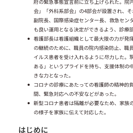
府の緊急事態宣言前に立ち上げられた。院
e
t
e
r
会」「外科系部会」の4部会が設置され、
b
t
n
副院長、国際感染症センター長、救急セン
o
e
o
も良い運用となる決定ができるよう、診療
o
r
t
看護部長は看護組織として最大限の力が発
の継続のために、職員の院内感染防止、職
k
e
イルス患者を受け入れるように尽力した。
ある」というプライドを持ち、支援体制の
きな力となった。
コロナの診療にあたっての看護師の精神的
間、緊急対応への不安などがあった。
新型コロナ患者は隔離が必要なため、家族
の様子を家族に伝えて対応した。
はじめに