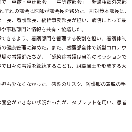
内で「重症・重篤部会」「中等症部会」「発熱相談外来部
それぞれの部会は医師が部会長を務めた。副対策本部長は、
ター長、看護部長、統括事務部長が担い、病院にとって最
部や事務部門と情報を共有・協議した。
揮できるよう、看護部門を管理する役割を担い、看護体制
員の健康管理に努めた。また、看護部全体で新型コロナウ
現場の看護師たちが、「感染症看護は当院のミッションで
中で日々の看護を継続することも、組織風土を形成する大
負担も少なくなかった。感染のリスク、防護服の着脱の手
の面会ができない状況だったが、タブレットを用い、患者