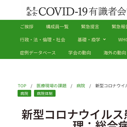
ご挨拶
構成員一覧
緊急提言
緊急報
行政・法・倫理・社会
基礎・疫学
WH
症例データベース
学会の動向
海外の動向
TOP
/
医療現場の課題
/
病院
/
新型コロナウイ
病院
病院体制
新型コロナウイルス
理：総合