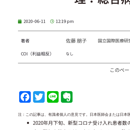
2020-06-11
12:19 pm
佐藤 朋子
著者
国立国際医療研
COI（利益相反）
なし
このペー
F
T
L
E
a
w
i
v
注：この記事は、有識者個人の意見です。日本医師会または日本医師
c
i
n
e
2020年月下旬、新型コロナ受け入れ患者