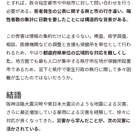
とすれば、政令指定都市や中核市に対して問い合わせを行う
必要がある。
患者発生の公表に関する県と市の行き違い、陽
性者数の集計に日数を要したことには構造的な背景がある
。
この弊害は情報の集約だけに止まらない。検査、疫学調査、
相談、医療機関などの調整と支援も保健所を単位として行わ
れるため、やはり
都道府県単位の広域的な対応を難しくし
た
。地方圏でも最も人口が集中する県庁所在地が保健所設置
市であるため、足下と県庁で衛生行政の執行に関して多々困
難が生じたのではないだろうか。
結語
阪神淡路大震災時や東日本大震災のような地震による災害、
さらに最近増加している豪雨による災害を経験して、徐々に
対応が良くなってきた。
災害から学んだことが、次の災害に
活かされている
。