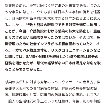
新興感染症も、災害と同じく非定形の出来事である。このよ
うな事象に際して、ややもすれば日本人は事前の備えを軽視
し、政治的な判断や対応を求めすぎる傾向があるように思え
る。しかし、
行政と施設の現場でできる対策を適切に運用し
ことが、今回、介護施設における感染の拡大を防止し、重症
化リスクの高い高齢者を守ったのではないか
。その点で、
危
機管理のための社会インフラがある程度備わっていた
といえ
る。
一方でPCR検査の体制、リスクコミュニケーションなど
に関しては、SARSやMERSを経験した台湾や韓国は過去の
経験を活かせたが、類似の経験がない日本は満足な対応を取
ることができなかった
。
感染の拡がりに対する対策のレベルやアラートの考え方、東
京都や大阪府での専門病院の開設、軽症者の療養施設の設
置、情報収集や共有、医療用の防護具などの供給、もちろん
一般人の生活様式の修正といった経験は、今後、別の新興感