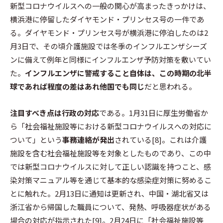
新型コロナウイルスへの一般の関心が高まったきっかけは、
横浜港に停留したダイヤモンド・プリンセス号の一件であ
る。ダイヤモンド・プリンセス号が横浜港に停泊したのは2
月3日で、その頃介護施設では冬季のインフルエンザシーズ
ンに備えて例年と同様にインフルエンザ予防対策を敷いてい
た。
インフルエンザに警戒すること自体は、この時期の北半
球であれば程度の差はあれ他国でも同じ
だと思われる。
注目すべき点は行政の対応
である。1月31日に厚生労働省か
ら「社会福祉施設等における新型コロナウイルスへの対応に
ついて」という
事務連絡が発出
されている[8]。これは介護
施設を含む社会福祉施設等を対象としたものであり、この中
では新型コロナウイルスに対して正しい認識を持つこと、感
染対策マニュアル等を通じて基本的な感染症対策に努めるこ
とに触れた。2月13日に通知は更新され、中国・湖北省又は
浙江省から帰国した職員について、発熱、呼吸器症状がある
場合の対応が指示された[9]。2月24日に「社会福祉施設等