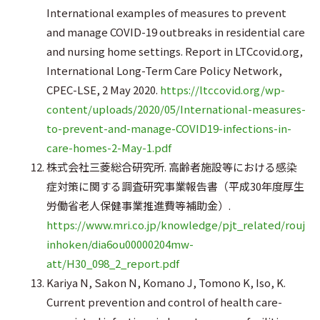
International examples of measures to prevent
and manage COVID-19 outbreaks in residential care
and nursing home settings. Report in LTCcovid.org,
International Long-Term Care Policy Network,
CPEC-LSE, 2 May 2020.
https://ltccovid.org/wp-
content/uploads/2020/05/International-measures-
to-prevent-and-manage-COVID19-infections-in-
care-homes-2-May-1.pdf
株式会社三菱総合研究所. 高齢者施設等における感染
症対策に関する調査研究事業報告書（平成30年度厚生
労働省老人保健事業推進費等補助金）.
https://www.mri.co.jp/knowledge/pjt_related/rouj
inhoken/dia6ou00000204mw-
att/H30_098_2_report.pdf
Kariya N, Sakon N, Komano J, Tomono K, Iso, K.
Current prevention and control of health care-