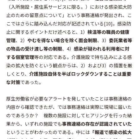
（入所施設・居住系サービスに限る。）における感染拡大防
止のための留意点について」という事務連絡が発出され、こ
こではさらに踏み込んだ対応が記述されている[10]。感染防
止に関するポイントだけ述べると、1）
検温等の職員の健康
管理
、2）
やむを得ない場合を除く面会制限
、3）
委託業者等
の物品の受け渡し等の制限
、4）
感染が疑われる利用者に対
する個室管理
等の対応である。介護施設で持ち込みによる感
染の拡大を防ぐという観点からは、2）および3）の措置を厳
しくとり、
介護施設自体を半ばロックダウンすることは重要
な対策
であった。
厚生労働省が必要なアラートを発していたことは事務連絡の
内容から確認できたが、では事務連絡は実際に現場に届いた
のであろうか？ 複数の施設に対してヒアリングを行った結
果から、いずれの施設でも
事務連絡の存在が認識されていた
ということがわかったのである。中には
「報道で感染の拡大