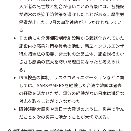
o
r
t
入所者の死亡数と割合が低いことの背景には、各施設
が通常の感染予防対策を遵守したことがある。厚生労
k
e
働省が出した、2月の事務連絡がきっかけとなってい
る。
その他にも介護保険制度創設時から義務化されていた
施設内の感染対策委員会の活動、新型インフルエンザ
特別措置法の影響、非営利の運営主体、施設規模の小
ささも感染の拡大を防いだ理由になったと考えられ
る。
PCR検査の体制、リスクコミュニケーションなどに関
しては、SARSやMERSを経験した台湾や韓国は過去
の経験を活かせたが、類似の経験がない日本は満足な
対応を取ることができなかった。
阪神淡路大震災や東日本大震災のように、災害で学ん
だことを次の災害に活かすことが大切である。