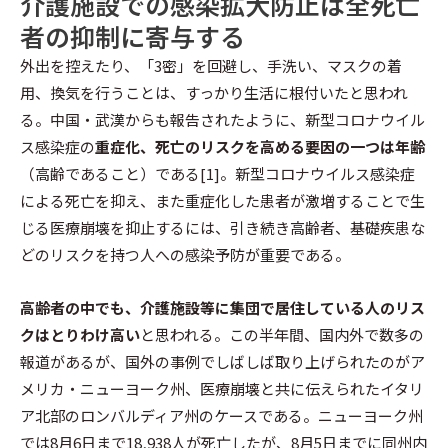
介護施設での感染拡大防止は全死亡
者の抑制に寄与する
外出を控えたり、「3密」を回避し、手洗い、マスクの着
用、換気を行うことは、すっかり生活に根付いたと思われ
る。中国・武漢からも報告されたように、新型コロナウイル
ス感染症の
重症化、死亡のリスクを高める要因の一つは年齢
（高齢であること）である[1]。新型コロナウイルス感染症
による死亡を抑え、また重症化した患者が激増することで生
じる医療崩壊を抑止するには、引き続き高齢者、基礎疾患な
どのリスクを持つ人への感染予防が重要である。
高齢者の中でも、介護施設等に集団で居住している人のリス
クはとりわけ高い
と思われる。この半年間、国内外で数多の
報道があるが、国外の事例でしばしば取り上げられたのがア
メリカ・ニューヨーク州、医療崩壊と共に伝えられたイタリ
ア北部のロンバルディア州のケースである。ニューヨーク州
では8月6日まで18,938人が死亡したが、8月5日までに同州内