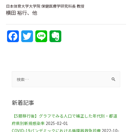
日本体育大学大学院 保健医療学研究科長 教授
横田 裕行、他
F
T
L
E
a
w
i
v
c
i
n
e
e
t
e
r
b
t
n
o
e
o
新着記事
o
r
t
【5類移行後】グラフでみる人口で補正した年代別・都道
k
e
府県別新規感染率
2025-02-01
COVID-19パンデミックにおける循環器救急診療
2022-10-