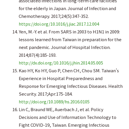
associated infections in long-term care facilities
for the elderly in Japan. Journal of Infection and
Chemotherapy. 2017;24(5):347-352.
https://doi.org/10.1016/j.jiac.2017.12.004
Yen, M.-Y. et al. From SARS in 2003 to H1N1 in 2009:
lessons learned from Taiwan in preparation for the
next pandemic. Journal of Hospital Infection.
2014;87(4):185-193.
http://dx.doi.org/10.1016/j.jhin.2014.05.005
Kao HY, Ko HY, Guo P, Chen CH, Chou SM. Taiwan’s
Experience in Hospital Preparedness and
Response for Emerging Infectious Diseases. Health
Security. 2017;Apr:175-184.
http://doi.org/10.1089/hs.2016.0105
Lin C, Braund WE, Auerbach J, et al. Policy
Decisions and Use of Information Technology to
Fight COVID-19, Taiwan. Emerging Infectious