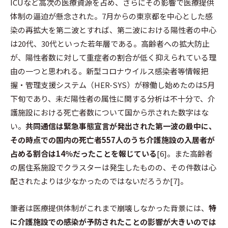
ICUなど高次の医療資源を占め、さらにその影響で医療提供
体制の逼迫が懸念された。7月からの東京都を中心とした感
染の再拡大を第二波とすれば、第二波における陽性者の中心
は20代、30代といった若年層である。高齢者への拡大防止
が、陽性者数に対して重症者の割合が低く抑えられている理
由の一つと思われる。新型コロナウイルス感染者等情報把
握・管理支援システム（HER-SYS）が稼働し始めたのは5月
下旬であり、未だ陽性者の属性に関する分析は不十分で、介
護施設における死亡者数について国から示された数字はな
い。
共同通信は緊急事態宣言が発出された第一波の最中に、
その時点での国内の死亡者557人のうち介護施設の入居者が
占める割合は14％だったことを報じている
[6]。また高齢者
の居住系施設でクラスターは発生したものの、その件数は心
配されたよりは少なかったのではないだろうか[7]。
筆者は医療提供体制がこれまで崩壊しなかった背景には、
特
に介護施設での感染が予防されたことの影響が大きいのでは