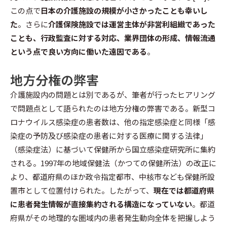
この点で
日本の介護施設の規模が小さかったことも幸いし
た
。さらに
介護保険施設では運営主体が非営利組織であった
ことも、行政監査に対する対応、業界団体の形成、情報流通
という点で良い方向に働いた遠因である
。
地方分権の弊害
介護施設内の問題とは別であるが、筆者が行ったヒアリング
で問題点として語られたのは地方分権の弊害である。新型コ
ロナウイルス感染症の患者数は、他の指定感染症と同様「感
染症の予防及び感染症の患者に対する医療に関する法律」
（感染症法）に基づいて保健所から国立感染症研究所に集約
される。1997年の地域保健法（かつての保健所法）の改正に
より、都道府県のほか政令指定都市、中核市なども保健所設
置市として位置付けられた。したがって、
現在では都道府県
に患者発生情報が直接集約される構造になっていない
。都道
府県がその地理的な圏域内の患者発生動向全体を把握しよう