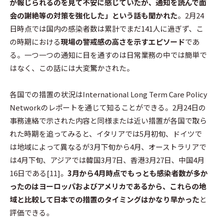
が報じられるのを見て不安に感じていたが、通知を読んで面
会の謝絶等の対策を強化した」という話も聞かれた
。2月24
日時点では国内の感染者数は累計でまだ141人に過ぎず、こ
の時期における
現場の警戒感の高さを示すエピソード
であ
る。一つ一つの通知に目を通すのは日常業務の中では簡単で
はなく、この話には大変驚かされた。
各国での措置の状況はInternational Long Term Care Policy
Networkのレポートを通じて知ることができる。2月24日の
事務連絡で示された内容と同様または近い措置が各国で取ら
れた時期を追ってみると、イタリアでは5月初旬、ドイツで
は地域によって異なるが3月下旬から4月、オーストラリアで
は4月下旬、アジアでは韓国3月7日、香港3月27日、中国4月
16日である[11]。
3月から4月時点でもっとも感染者数が多か
ったのはヨーロッパおよびアメリカであるから、これらの地
域と比較して日本での措置のタイミングはかなり早かった
と
評価できる。