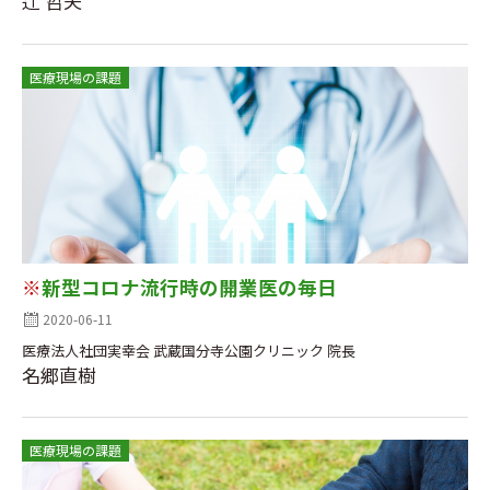
辻 哲夫
医療現場の課題
※
新型コロナ流行時の開業医の毎日
2020-06-11
医療法人社団実幸会 武蔵国分寺公園クリニック 院長
名郷直樹
医療現場の課題