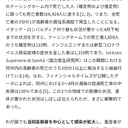
のナーシングホーム内で死亡した人（確定例および推定例）
に限っても死亡者数は6,424人に達する[2, 3]。つまり、全死
亡者の3分の1が高齢者の居住系施設で発生したことになる。
イタリア・ロンバルディア州で最も状況が悪かった4月下旬
までの状況を示すと、ナーシングホームでの死亡者3,859人
のうち確定例は133例、インフルエンザまたは新型コロナウ
イルス感染症様の症状を呈した者は1,310例であり、Istituto
Superiore di Sanità（国立衛生研究所）はこの期間における
同州内の高齢者の死亡のうち3分の1以上に相当すると結論付
けている[4]。なお、フィナンシャルタイムズが公開したデ
ータによれば、同州における3〜4月の週毎の超過死亡率の中
央値は130％である[5]。この2つの地域での医療の状況、遺
体が置かれた状況はしばしば伝えられたが、まさに衝撃的で
あった。
わが国でも
当初高齢者を中心として感染が拡大
し、重症者が