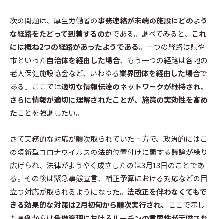
次の問題は、厚生労働省の
事務連絡が末端の施設にどのよう
な経路をたどって到着するのか
である。調べてみると、
これ
には概ね2つの経路があったようである
。一つの経路は県や
市といった
自治体を経由した場合
、もう一つの経路は各地の
老人保健施設協会など、いわゆる
業界団体を経由した場合
で
ある。ここでは
適切な情報伝達のネットワークが維持され、
さらに情報が適切に理解されたことが、施策の実効性を高め
た
ことを強調したい。
さて実務的な対応が順次取られていた一方で、政治的にはこ
の頃新型コロナウイルスの法的位置付けに関する議論が繰り
広げられ、法律がようやく成立したのは3月13日のことであ
る。その後は緊急事態宣言、補正予算における対応などの目
立つ対応が取られるようになった。
法改正を伴わなくてもで
きる効果的な対策は2月初旬から順次実行され、
ここで示し
た事例からは
危機管理におけるルーチンの重要性が示唆され