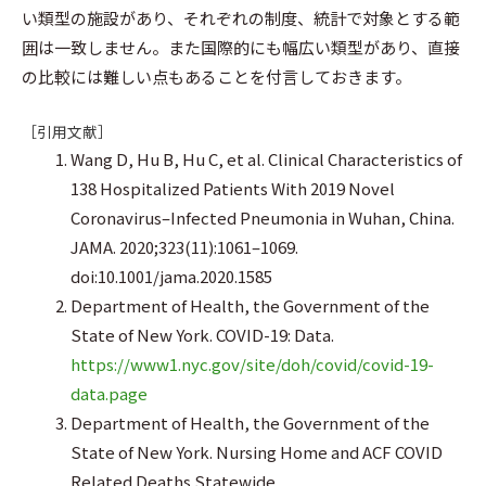
い類型の施設があり、それぞれの制度、統計で対象とする範
囲は一致しません。また国際的にも幅広い類型があり、直接
の比較には難しい点もあることを付言しておきます。
［引用文献］
Wang D, Hu B, Hu C, et al. Clinical Characteristics of
138 Hospitalized Patients With 2019 Novel
Coronavirus–Infected Pneumonia in Wuhan, China.
JAMA. 2020;323(11):1061–1069.
doi:10.1001/jama.2020.1585
Department of Health, the Government of the
State of New York. COVID-19: Data.
https://www1.nyc.gov/site/doh/covid/covid-19-
data.page
Department of Health, the Government of the
State of New York. Nursing Home and ACF COVID
Related Deaths Statewide.