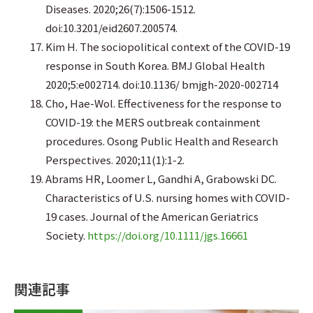
Diseases. 2020;26(7):1506-1512.
doi:10.3201/eid2607.200574.
Kim H. The sociopolitical context of the COVID-19
response in South Korea. BMJ Global Health
2020;5:e002714. doi:10.1136/ bmjgh-2020-002714
Cho, Hae-Wol. Effectiveness for the response to
COVID-19: the MERS outbreak containment
procedures. Osong Public Health and Research
Perspectives. 2020;11(1):1-2.
Abrams HR, Loomer L, Gandhi A, Grabowski DC.
Characteristics of U.S. nursing homes with COVID-
19 cases. Journal of the American Geriatrics
Society.
https://doi.org/10.1111/jgs.16661
関連記事