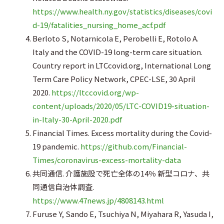
https://www.health.ny.gov/statistics/diseases/covi
d-19/fatalities_nursing_home_acf.pdf
Berloto S, Notarnicola E, Perobelli E, Rotolo A.
Italy and the COVID-19 long-term care situation.
Country report in LTCcovid.org, International Long
Term Care Policy Network, CPEC-LSE, 30 April
2020.
https://ltccovid.org/wp-
content/uploads/2020/05/LTC-COVID19-situation-
in-Italy-30-April-2020.pdf
Financial Times. Excess mortality during the Covid-
19 pandemic.
https://github.com/Financial-
Times/coronavirus-excess-mortality-data
共同通信. 介護施設で死亡全体の14％ 新型コロナ、共
同通信自治体調査.
https://www.47news.jp/4808143.html
Furuse Y, Sando E, Tsuchiya N, Miyahara R, Yasuda I,