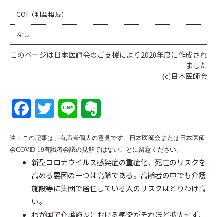
COI（利益相反）
なし
このページは日本医師会のご支援により2020年度に作成され
ました
(c)日本医師会
F
T
L
E
a
w
i
v
注：この記事は、有識者個人の意見です。日本医師会または日本医師
c
i
n
e
会COVID-19有識者会議の見解ではないことに留意ください。
新型コロナウイルス感染症の重症化、死亡のリスクを
e
t
e
r
高める要因の一つは高齢である。高齢者の中でも介護
b
t
n
施設等に集団で居住している人のリスクはとりわけ高
い。
o
e
o
わが国で介護施設における感染がそれほど拡大せず、