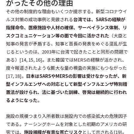
がったその他の理由
その他の制度的な理由もいくつか提示する。新型コロナウイ
ルス対策の成功事例と見做される
台湾では、SARSの経験が
指揮命令、医療施設や人材の確保、サーベイランス体制、リ
スクコミュニケーション等の面で今回に活かされた
（大臣と
知事の発言が矛盾する、知事と首長の発表をめぐる混乱が生
じるというのは、2003年に台湾で起きたことと同形の問題で
ある）[14, 15, 16]。また韓国ではMERSの経験が活かされ、
度々報道されたような膨大な量の検査の実施にもつながった
[17, 18]。
日本はSARSやMERSの影響は受けなかったが、新
型インフルエンザへの対応として新型インフルエンザ特別措
置法が設けられ、法に基づいた訓練、啓発は継続的に行われ
るようになった
。
施設の規模つまり入所者数は施設内での感染拡大の危険因子
である。ナーシングホームを対象とした初期のアメリカの研
究では、
施設規模が有意な死亡リスク
として示される[19]。