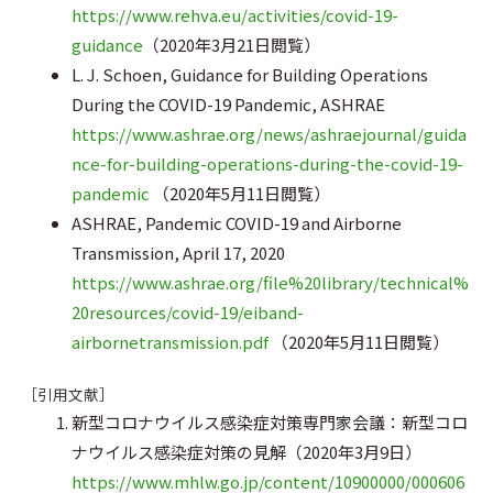
https://www.rehva.eu/activities/covid-19-
guidance
（2020年3月21日閲覧）
L. J. Schoen, Guidance for Building Operations
During the COVID-19 Pandemic, ASHRAE
https://www.ashrae.org/news/ashraejournal/guida
nce-for-building-operations-during-the-covid-19-
pandemic
（2020年5月11日閲覧）
ASHRAE, Pandemic COVID-19 and Airborne
Transmission, April 17, 2020
https://www.ashrae.org/file%20library/technical%
20resources/covid-19/eiband-
airbornetransmission.pdf
（2020年5月11日閲覧）
［引用文献］
新型コロナウイルス感染症対策専門家会議：新型コロ
ナウイルス感染症対策の見解（2020年3月9日）
https://www.mhlw.go.jp/content/10900000/000606