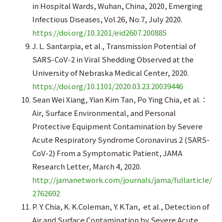
in Hospital Wards, Wuhan, China, 2020, Emerging
Infectious Diseases, Vol.26, No.7, July 2020.
https://doi.org/10.3201/eid2607.200885
J. L. Santarpia, et al., Transmission Potential of
SARS-CoV-2 in Viral Shedding Observed at the
University of Nebraska Medical Center, 2020.
https://doi.org/10.1101/2020.03.23.20039446
Sean Wei Xiang, Yian Kim Tan, Po Ying Chia, et al.：
Air, Surface Environmental, and Personal
Protective Equipment Contamination by Severe
Acute Respiratory Syndrome Coronavirus 2 (SARS-
CoV-2) From a Symptomatic Patient, JAMA
Research Letter, March 4, 2020.
http://jamanetwork.com/journals/jama/fullarticle/
2762692
P. Y. Chia, K. K.Coleman, Y. K.Tan, et al., Detection of
Air and Surface Contamination by Severe Acute