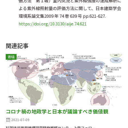
価方法 第１報）室内気流と紫外線強度の連成解析に
よる紫外線照射量の評価方法に関して、日本建築学会
環境系論文集2009 年 74 巻 639 号 pp.621-627.
https://doi.org/10.3130/aije.74.621
関連記事
寄稿
コロナ禍の地政学と日本が議論すべき価値観
2021-07-09
科学技術振興機構研究開発戦略センター 上席フェロー