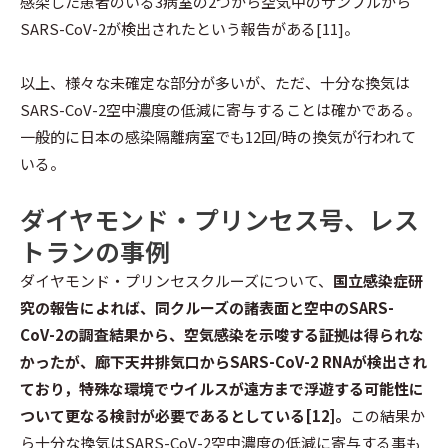
感染した患者のいる3病室の2つから空気中のサンプルから
SARS-CoV-2が検出されたという報告がある[11]。
以上、様々な未確定な部分が多いが、ただ、十分な換気は
SARS-CoV-2空中濃度の低減に寄与することは確かである。
一般的に日本の感染隔離病室でも12回/時の換気が行われて
いる。
ダイヤモンド・プリンセス号、レス
トランの事例
ダイヤモンド・プリンセスクルーズについて、
国立感染症研
究の報告によれば、同クルーズの諸表面と空中のSARS-
CoV-2の調査結果から、空気感染を示唆する証拠は得られな
かったが、廊下天井排気口からSARS-CoV-2 RNAが検出され
ており，特殊な環境でウイルスが遠方まで浮遊する可能性に
ついて更なる検討が必要であるとしている[12]。
この結果か
ら十分な換気はSARS-CoV-2空中濃度の低減に寄与する事も