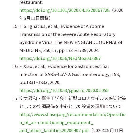
restaurant.
https://doi.org/10.1101/2020.04.16.20067728
（2020
年5月11日閲覧）
T. S. Ignatius, et al., Evidence of Airborne
Transmission of the Severe Acute Respiratory
Syndrome Virus. The NEW ENGLAND JOURNAL of
MEDICINE, 350;17, pp.1731-1739, 2004.
https://doi.org/10.1056/NEJMoa032867
F. Xiao, et al., Evidence for Gastrointestinal
Infection of SARS-CoV-2. Gastroenterology, 158,
pp.1831–1833, 2020.
https://doi.org/10.1053/j.gastro.2020.02.055
空気調和・衛生工学会：新型コロナウイルス感染対策
としての空調設備を中心とした設備の運用について
http://www.shasej.org/recommendation/Operatio
n_of_air-conditioning_equipment_
and_other_facilities20200407.pdf
（2020年5月11日