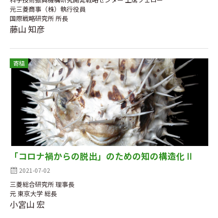
元三菱商事（株）執行役員
国際戦略研究所 所長
藤山 知彦
寄稿
「コロナ禍からの脱出」のための知の構造化Ⅱ
2021-07-02
三菱総合研究所 理事長
元 東京大学 総長
小宮山 宏