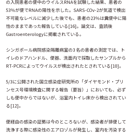
の入院患者の便中のウイルスRNAを試験した結果、患者の
53％が便でRNAの陽性を示した。SARS-COv-2が気道で検出
不可能なレベルに減少した後でも、患者の23％は糞便中に陽
性のままであった報告している[16]。論文は、査読後
Gastroenterologyに掲載されている。
シンガポール病院感染隔離病室の3 名の患者の測定では、ト
イレのドアハンドル、便器、洗面内で採取したサンプルから
RT-PCRによってウイルスが検出されたとされている[10]。
5/3に公開された国立感染症研究所の「ダイヤモンド・プリ
ンセス号環境検査に関する報告（要旨）」においても、必ず
しも便中からではないが、浴室内トイレ床から検出されてい
る[12]。
便経由の感染の証拠は今のところないが、感染者が排便して
洗浄する際に感染性のエアロゾルが発生し、室内を汚染する