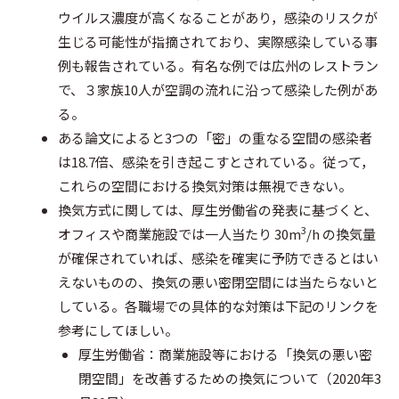
ウイルス濃度が高くなることがあり，感染のリスクが
o
e
o
生じる可能性が指摘されており、実際感染している事
o
r
t
例も報告されている。有名な例では広州のレストラン
で、３家族10人が空調の流れに沿って感染した例があ
k
e
る。
ある論文によると3つの「密」の重なる空間の感染者
は18.7倍、感染を引き起こすとされている。従って，
これらの空間における換気対策は無視できない。
換気方式に関しては、厚生労働省の発表に基づくと、
3
オフィスや商業施設では一人当たり 30m
/h の換気量
が確保されていれば、感染を確実に予防できるとはい
えないものの、換気の悪い密閉空間には当たらないと
している。各職場での具体的な対策は下記のリンクを
参考にしてほしい。
厚生労働省：商業施設等における「換気の悪い密
閉空間」を改善するための換気について（2020年3