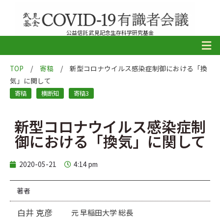
公益信託 武見記念生存科学研究基金
TOP
/
寄稿
/
新型コロナウイルス感染症制御における「換
気」に関して
寄稿
横断知
寄稿3
新型コロナウイルス感染症制
御における「換気」に関して
2020-05-21
4:14 pm
著者
白井 克彦
元 早稲田大学 総長