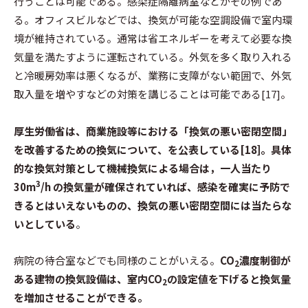
行うことは可能である。感染症隔離病室などがその例であ
る。オフィスビルなどでは、換気が可能な空調設備で室内環
境が維持されている。通常は省エネルギーを考えて必要な換
気量を満たすように運転されている。外気を多く取り入れる
と冷暖房効率は悪くなるが、業務に支障がない範囲で、外気
取入量を増やすなどの対策を講じることは可能である[17]。
厚生労働省は、商業施設等における「換気の悪い密閉空間」
を改善するための換気について、を公表している[18]。具体
的な換気対策として機械換気による場合は，一人当たり
3
30m
/h の換気量が確保されていれば、感染を確実に予防で
きるとはいえないものの、換気の悪い密閉空間には当たらな
いとしている
。
病院の待合室などでも同様のことがいえる。
CO
濃度制御が
2
ある建物の換気設備は、室内CO
の設定値を下げると換気量
2
を増加させることができる。