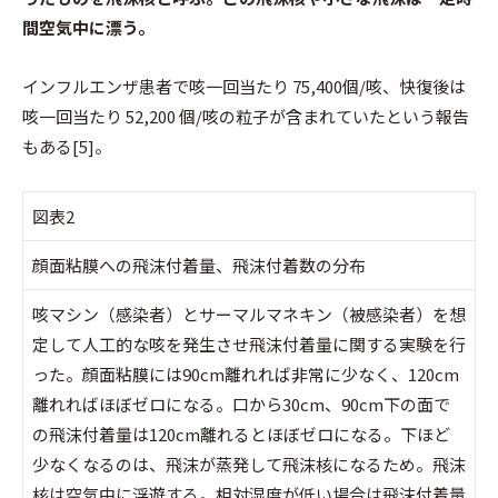
間空気中に漂う。
インフルエンザ患者で咳一回当たり 75,400個/咳、快復後は
咳一回当たり 52,200 個/咳の粒子が含まれていたという報告
もある[5]。
図表2
顔面粘膜への飛沫付着量、飛沫付着数の分布
咳マシン（感染者）とサーマルマネキン（被感染者）を想
定して人工的な咳を発生させ飛沫付着量に関する実験を行
った。顔面粘膜には90cm離れれば非常に少なく、120cm
離れればほぼゼロになる。口から30cm、90cm下の面で
の飛沫付着量は120cm離れるとほぼゼロになる。下ほど
少なくなるのは、飛沫が蒸発して飛沫核になるため。飛沫
核は空気中に浮遊する。相対湿度が低い場合は飛沫付着量