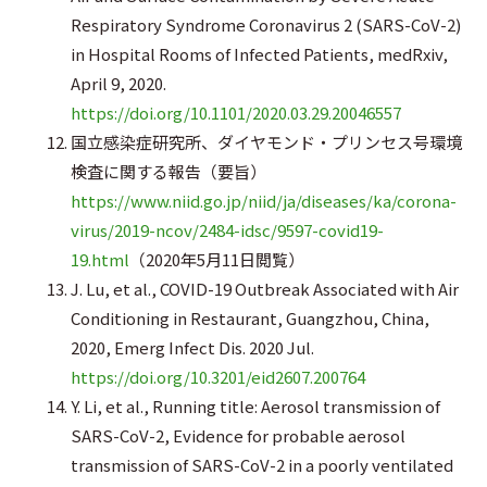
Respiratory Syndrome Coronavirus 2 (SARS-CoV-2)
in Hospital Rooms of Infected Patients, medRxiv,
April 9, 2020.
https://doi.org/10.1101/2020.03.29.20046557
国立感染症研究所、ダイヤモンド・プリンセス号環境
検査に関する報告（要旨）
https://www.niid.go.jp/niid/ja/diseases/ka/corona-
virus/2019-ncov/2484-idsc/9597-covid19-
19.html
（2020年5月11日閲覧）
J. Lu, et al., COVID-19 Outbreak Associated with Air
Conditioning in Restaurant, Guangzhou, China,
2020, Emerg Infect Dis. 2020 Jul.
https://doi.org/10.3201/eid2607.200764
Y. Li, et al., Running title: Aerosol transmission of
SARS-CoV-2, Evidence for probable aerosol
transmission of SARS-CoV-2 in a poorly ventilated