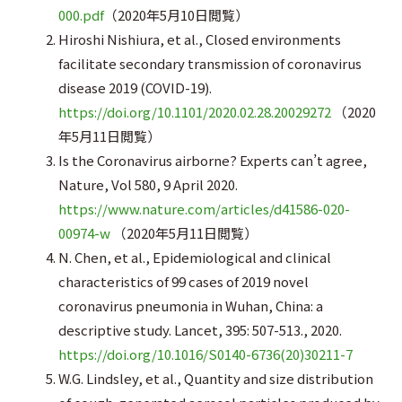
000.pdf
（2020年5月10日閲覧）
Hiroshi Nishiura, et al., Closed environments
facilitate secondary transmission of coronavirus
disease 2019 (COVID-19).
https://doi.org/10.1101/2020.02.28.20029272
（2020
年5月11日閲覧）
Is the Coronavirus airborne? Experts can’t agree,
Nature, Vol 580, 9 April 2020.
https://www.nature.com/articles/d41586-020-
00974-w
（2020年5月11日閲覧）
N. Chen, et al., Epidemiological and clinical
characteristics of 99 cases of 2019 novel
coronavirus pneumonia in Wuhan, China: a
descriptive study. Lancet, 395: 507-513., 2020.
https://doi.org/10.1016/S0140-6736(20)30211-7
W.G. Lindsley, et al., Quantity and size distribution