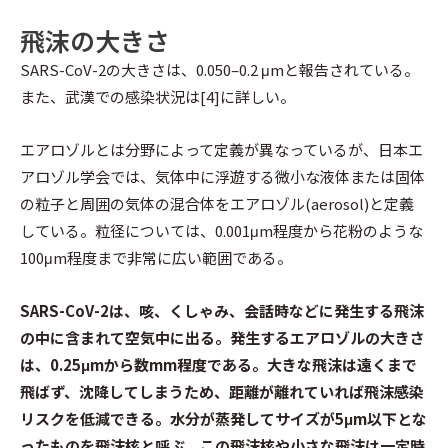
飛沫の大きさ
SARS-CoV-2の大きさは、0.050–0.2 μmと報告されている。
また、武漢での感染状況は[4]に詳しい。
エアロゾルとは分野によって定義が異なっているが、日本エ
アロゾル学会では、気体中に浮遊する微小な液体または固体
の粒子と周囲の気体の混合体をエアロゾル(aerosol)と定義
している。粒径については、0.001μm程度から花粉のような
100μm程度まで非常に広い範囲である。
SARS-CoV-2は、咳、くしゃみ、会話時などに発生する飛沫
の中に含まれて空気中に出る。発生するエアロゾルの大きさ
は、0.25μmから数mm程度である。大きな飛沫は遠くまで
飛ばず、沈降してしまうため、距離が離れていれば飛沫感染
リスクを低減できる。水分が蒸発してサイズが5μm以下とな
ったものを飛沫核と呼ぶ。この飛沫核や小さな飛沫は一定時