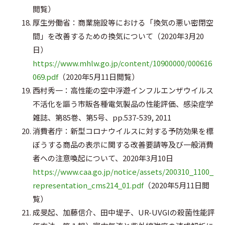
閲覧）
厚生労働省：商業施設等における「換気の悪い密閉空
間」を改善するための換気について（2020年3月20
日）
https://www.mhlw.go.jp/content/10900000/000616
069.pdf
（2020年5月11日閲覧）
西村秀一：高性能の空中浮遊インフルエンザウイルス
不活化を謳う市販各種電気製品の性能評価、感染症学
雑誌、第85巻、第5号、pp.537-539, 2011
消費者庁：新型コロナウイルスに対する予防効果を標
ぼうする商品の表示に関する改善要請等及び一般消費
者への注意喚起について、2020年3月10日
https://www.caa.go.jp/notice/assets/200310_1100_
representation_cms214_01.pdf
（2020年5月11日閲
覧）
成旻起、加藤信介、田中堤子、UR-UVGIの殺菌性能評