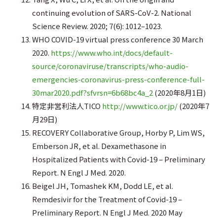
continuing evolution of SARS-CoV-2. National
Science Review. 2020; 7(6): 1012–1023.
WHO COVID-19 virtual press conference 30 March
2020.
https://www.who.int/docs/default-
source/coronaviruse/transcripts/who-audio-
emergencies-coronavirus-press-conference-full-
30mar2020.pdf?sfvrsn=6b68bc4a_2
(2020年8月1日)
特定非営利法人TICO
http://www.tico.or.jp/
(2020年7
月29日)
RECOVERY Collaborative Group, Horby P, Lim WS,
Emberson JR, et al. Dexamethasone in
Hospitalized Patients with Covid-19 – Preliminary
Report. N Engl J Med. 2020.
Beigel JH, Tomashek KM, Dodd LE, et al.
Remdesivir for the Treatment of Covid-19 –
Preliminary Report. N Engl J Med. 2020 May