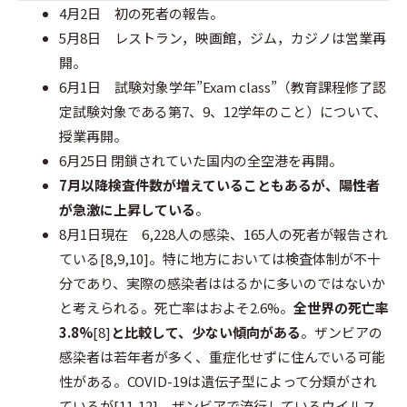
4月2日 初の死者の報告。
5月8日 レストラン，映画館，ジム，カジノは営業再
開。
6月1日 試験対象学年”Exam class”（教育課程修了認
定試験対象である第7、9、12学年のこと）について、
授業再開。
6月25日 閉鎖されていた国内の全空港を再開。
7月以降検査件数が増えていることもあるが、陽性者
が急激に上昇している
。
8月1日現在 6,228人の感染、165人の死者が報告され
ている[8,9,10]。特に地方においては検査体制が不十
分であり、実際の感染者ははるかに多いのではないか
と考えられる。死亡率はおよそ2.6%。
全世界の死亡率
3.8%
[8]
と比較して、少ない傾向がある
。ザンビアの
感染者は若年者が多く、重症化せずに住んでいる可能
性がある。COVID-19は遺伝子型によって分類がされ
ているが[11,12]、ザンビアで流行しているウイルス