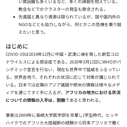
い貧困層も多くいるなど、多くの課題を抱えている。
教会などでのクラスターの発生も懸念される。
先進国と異なり資源は限られているが、国や国内外の
NGOなどとも協力しながら、何とかこの危機を乗り越
えたいと思う。
はじめに
COVID-19は2019年12月に中国・武漢に端を発した新型コロ
ナウイルスによる感染症である。2020年3月12日にWHOがパ
ンデミック宣言を行ない、現在も世界中で猛威をふるってい
る。世界各地で、それぞれの状況に応じて対策が講じられて
いる。日本では近隣のアジア諸国や欧米の情報は様々なメデ
ィアを通じてすぐ手に入るが、
アフリカの地方における状況
についての情報の入手は、困難
であると思われる。
筆者は2009年に長崎大学医学部を卒業し(学生時代、ヒッチ
ハイクでのアフリカ大陸縦断の経験から将来アフリカで働く