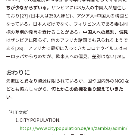
ちが少なからずいる
。ザンビアには8万人の中国人が居住し
ており[27] (日本人は250人ほど) 、アジア人=中国人の構図と
なっている。日本人だけでなく、フィリピン人である妻も同
様の差別的発言を受けることがある。
中国人への差別、偏見
はザンビアに限らず、他のアフリカ諸国でも見られるようで
ある[28]。アフリカに最初に入ってきたコロナウイルスはヨ
ーロッパからなのだが、欧米人への偏見、差別はない[28]。
おわりに
先進国と異なり資源は限られているが、国や国内外のNGOな
どとも協力しながら、
何とかこの危機を乗り越えていきた
い
。
［引用文献］
CITY POPULATION.
https://www.citypopulation.de/en/zambia/admin/