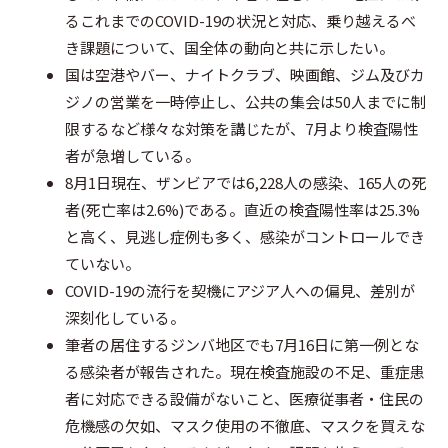
o
e
o
るこれまでのCOVID-19の状況と対応、乗り越えるべ
o
r
t
き課題について、国全体の動向と共に示したい。
国は空港やバー、ナイトクラブ、映画館、ジム及びカ
k
e
ジノの営業を一時停止し、公共の集会は50人までに制
限するなど様々な対策を講じたが、7月より検査陽性
者が急増している。
8月1日現在、ザンビアでは6,228人の感染、165人の死
者(死亡率は2.6%)である。直近の検査陽性率は25.3%
と高く、見逃し症例も多く、感染がコントロールでき
ていない。
COVID-19の流行を契機にアジア人への偏見、差別が
深刻化している。
筆者の居住するジンバ地区でも7月16日に第一例とな
る感染者が報告された。現在検査施設の不足、重症患
者に対応できる設備がないこと、医療従事者・住民の
危機感の欠如、マスク使用の不徹底、マスクを買えな