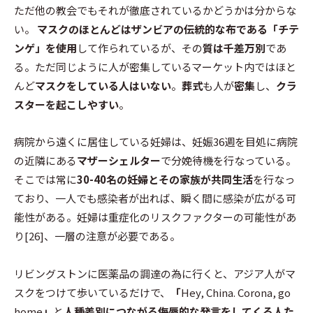
ただ他の教会でもそれが徹底されているかどうかは分からな
い。
マスクのほとんどはザンビアの伝統的な布である「チテ
ンゲ」を使用
して作られているが、その
質は千差万別
であ
る。ただ同じように人が密集しているマーケット内ではほと
んど
マスクをしている人はいない
。
葬式
も人が
密集
し、
クラ
スターを起こしやすい
。
病院から遠くに居住している妊婦は、妊娠36週を目処に病院
の近隣にある
マザーシェルター
で分娩待機を行なっている。
そこでは常に
30-40名の妊婦とその家族が共同生活
を行なっ
ており、一人でも感染者が出れば、瞬く間に感染が広がる可
能性がある。妊婦は重症化のリスクファクターの可能性があ
り[26]、一層の注意が必要である。
リビングストンに医薬品の調達の為に行くと、アジア人がマ
スクをつけて歩いているだけで、
「
Hey, China. Corona, go
home
」
と
人種差別につながる侮辱的な発言をしてくる人た