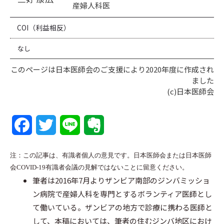
産婦人科医
COI（利益相反）
なし
このページは日本医師会のご支援により2020年度に作成され
ました
(c)日本医師会
F
T
L
E
a
w
i
v
注：この記事は、有識者個人の意見です。日本医師会または日本医師
c
i
n
e
会COVID-19有識者会議の見解ではないことに留意ください。
筆者は2016年7月よりザンビア南部のジンバミッショ
e
t
e
r
ン病院で産婦人科を専門とするボランティア医師とし
b
t
n
て働いている。ザンビアの地方で診療に携わる医師と
して、本稿においては、筆者の住むジンバ地区におけ