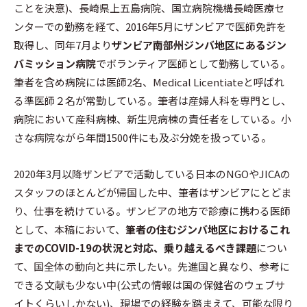
ことを決意)、長崎県上五島病院、国立病院機構長崎医療セ
ンターでの勤務を経て、2016年5月にザンビアで医師免許を
取得し、同年7月より
ザンビア南部州ジンバ地区にあるジン
バミッション病院
でボランティア医師として勤務している。
筆者を含め病院には医師2名、Medical Licentiateと呼ばれ
る準医師２名が常勤している。筆者は産婦人科を専門とし、
病院において産科病棟、新生児病棟の責任者をしている。小
さな病院ながら年間1500件にも及ぶ分娩を扱っている。
2020年3月以降ザンビアで活動している日本のNGOやJICAの
スタッフのほとんどが帰国した中、筆者はザンビアにとどま
り、仕事を続けている。ザンビアの地方で診療に携わる医師
として、本稿において、
筆者の住むジンバ地区におけるこれ
までのCOVID-19の状況と対応、乗り越えるべき課題
につい
て、国全体の動向と共に示したい。先進国と異なり、参考に
できる文献も少ない中(公式の情報は国の保健省のウェブサ
イトくらいしかない)、現場での経験を踏まえて、可能な限り