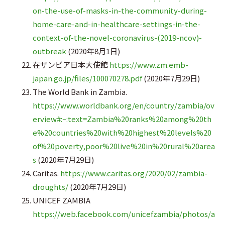
on-the-use-of-masks-in-the-community-during-
home-care-and-in-healthcare-settings-in-the-
context-of-the-novel-coronavirus-(2019-ncov)-
outbreak
(2020年8月1日)
在ザンビア日本大使館
https://www.zm.emb-
japan.go.jp/files/100070278.pdf
(2020年7月29日)
The World Bank in Zambia.
https://www.worldbank.org/en/country/zambia/ov
erview#:~:text=Zambia%20ranks%20among%20th
e%20countries%20with%20highest%20levels%20
of%20poverty,poor%20live%20in%20rural%20area
s
(2020年7月29日)
Caritas.
https://www.caritas.org/2020/02/zambia-
droughts/
(2020年7月29日)
UNICEF ZAMBIA
https://web.facebook.com/unicefzambia/photos/a