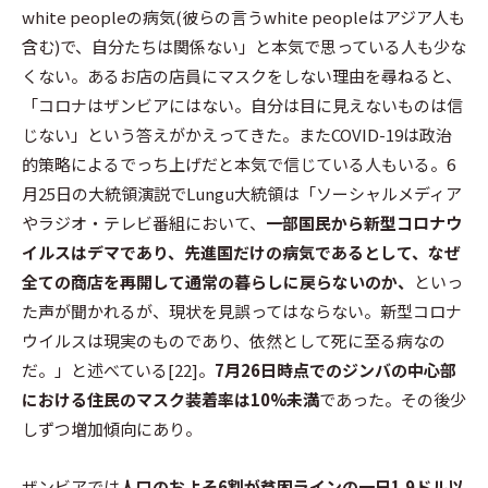
white peopleの病気(彼らの言うwhite peopleはアジア人も
含む)で、自分たちは関係ない」と本気で思っている人も少な
くない。あるお店の店員にマスクをしない理由を尋ねると、
「コロナはザンビアにはない。自分は目に見えないものは信
じない」という答えがかえってきた。またCOVID-19は政治
的策略によるでっち上げだと本気で信じている人もいる。6
月25日の大統領演説でLungu大統領は「ソーシャルメディア
やラジオ・テレビ番組において、
一部国民から新型コロナウ
イルスはデマであり、先進国だけの病気であるとして、なぜ
全ての商店を再開して通常の暮らしに戻らないのか、
といっ
た声が聞かれるが、現状を見誤ってはならない。新型コロナ
ウイルスは現実のものであり、依然として死に至る病なの
だ。」と述べている[22]。
7月26日時点でのジンバの中心部
における住民のマスク装着率は10%未満
であった。その後少
しずつ増加傾向にあり。
ザンビアでは
人口のおよそ6割が貧困ラインの一日1.9ドル以