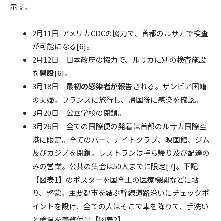
示す。
2月11日 アメリカCDCの協力で、首都のルサカで検査
が可能になる[6]。
2月12日 日本政府の協力で、ルサカに別の検査施設
を開設[6]。
3月18日
最初の感染者が報告
される。ザンビア国籍
の夫婦。フランスに旅行し、帰国後に感染を確認。
3月20日 公立学校の閉鎖。
3月26日 全ての国際便の発着は首都のルサカ国際空
港に限定。全てのバー、ナイトクラブ、映画館、ジム
及びカジノを閉鎖。レストランは持ち帰り及び配達の
みの営業。公共の集会は50人までに限定[7]。下記
【図表1】のポスターを国全土の医療機関などに貼
り、啓蒙。主要都市を結ぶ幹線道路沿いにチェックポ
イントを設け、全ての人はそこで車を降りて、手洗い
と検温を義務付け【図表2】。