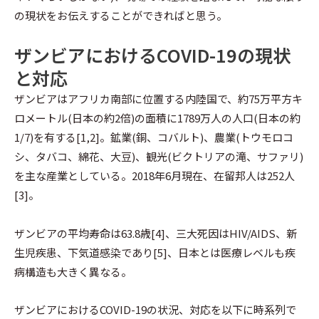
の現状をお伝えすることができればと思う。
ザンビアにおけるCOVID-19の現状
と対応
ザンビアはアフリカ南部に位置する内陸国で、約75万平方キ
ロメートル(日本の約2倍)の面積に1789万人の人口(日本の約
1/7)を有する[1,2]。鉱業(銅、コバルト)、農業(トウモロコ
シ、タバコ、綿花、大豆)、観光(ビクトリアの滝、サファリ)
を主な産業としている。2018年6月現在、在留邦人は252人
[3]。
ザンビアの平均寿命は63.8歳[4]、三大死因はHIV/AIDS、新
生児疾患、下気道感染であり[5]、日本とは医療レベルも疾
病構造も大きく異なる。
ザンビアにおけるCOVID-19の状況、対応を以下に時系列で