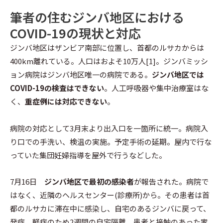
筆者の住むジンバ地区における
COVID-19の現状と対応
ジンバ地区はザンビア南部に位置し、首都のルサカからは
400km離れている。人口はおよそ10万人[1]。ジンバミッシ
ョン病院はジンバ地区唯一の病院である。
ジンバ地区では
COVID-19の検査はできない
。人工呼吸器や集中治療室はな
く、
重症例には対応できない
。
病院の対応として3月末より出入口を一箇所に統一。病院入
り口での手洗い、検温の実施。予定手術の延期。屋内で行な
っていた集団妊婦指導を屋外で行うなどした。
7月16日
ジンバ地区で最初の感染者
が報告された。病院で
はなく、近隣のヘルスセンター(診療所)から。その患者は首
都のルサカに滞在中に感染し、自宅のあるジンバに戻って、
発症。軽症のため2週間の自宅隔離。患者と接触のあった家