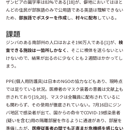
ザンビアの識字率は83%である[18]が、僻地においてはほと
んどの住民が部族語のみで公用語である英語は理解できない
ため、
部族語でポスターを作成
し、
村々に配布
している。
課題
ジンバのある南部州の人口はおよそ190万人である[1]が、
検
査できる施設は一箇所しかなく
、そこに検体を送らないとい
けないので、結果が出るのに少なくとも２週間はかかってし
まう。
PPE(個人用防護具)は日本のNGOの協力などもあり、現時点
では足りている状況。医療者のマスク装着の意義は文献上も
示されており[19,20]、マスクは全職員に配布されているに
も関わらず、その使用が徹底されていない。7月16日にジン
バ地区で感染者が出て、国からの命令でCOVID-19感染患者
(疑いを含む)用の隔離部屋を作るように通達があり、部屋を
準備したが、
医療従事者の間でも正直まだ危機感を感じない