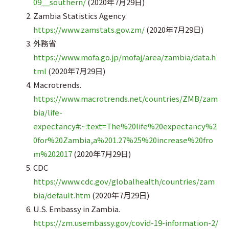
09__southern/
(2020年7月29日)
Zambia Statistics Agency.
https://www.zamstats.gov.zm/
(2020年7月29日)
外務省
https://www.mofa.go.jp/mofaj/area/zambia/data.h
tml
(2020年7月29日)
Macrotrends.
https://www.macrotrends.net/countries/ZMB/zam
bia/life-
expectancy#:~:text=The%20life%20expectancy%2
0for%20Zambia,a%201.27%25%20increase%20fro
m%202017
(2020年7月29日)
CDC
https://www.cdc.gov/globalhealth/countries/zam
bia/default.htm
(2020年7月29日)
U.S. Embassy in Zambia.
https://zm.usembassy.gov/covid-19-information-2/