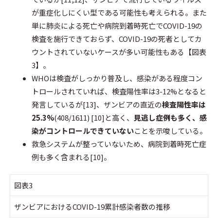
が重症化しにくい型である可能性も考えられる。また
単に肺炎による死亡や病院到着時死亡でCOVID-19の
検査を施行できておらず、COVID-19の死者としてカ
ウントされていないケースが多い可能性もある【図表
3】。
WHOは検査がしっかり普及し、感染がある程度コン
トロールされていれば、検査陽性率は3-12%となると
発言しているが[13]、ザンビアの直近の
検査陽性率は
25.3%
(408/1611) [10]と高く、
見逃し症例も多く、感
染がコントロールできていない
ことを示唆している。
救急システムが整っていないため、病院到着時死亡症
例も多く含まれる[10]。
図表3
ザンビアにおけるCOVID-19累計感染者数の推移