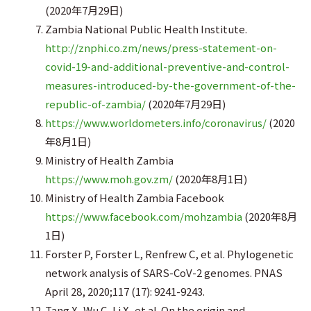
(2020年7月29日)
Zambia National Public Health Institute.
http://znphi.co.zm/news/press-statement-on-
covid-19-and-additional-preventive-and-control-
measures-introduced-by-the-government-of-the-
republic-of-zambia/
(2020年7月29日)
https://www.worldometers.info/coronavirus/
(2020
年8月1日)
Ministry of Health Zambia
https://www.moh.gov.zm/
(2020年8月1日)
Ministry of Health Zambia Facebook
https://www.facebook.com/mohzambia
(2020年8月
1日)
Forster P, Forster L, Renfrew C, et al. Phylogenetic
network analysis of SARS-CoV-2 genomes. PNAS
April 28, 2020;117 (17): 9241-9243.
Tang X, Wu C, Li X, et al. On the origin and