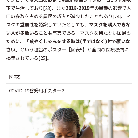
下で生活
しており[23]、また
2018-2019年の旱魃
の影響で人
口の多数を占める農民の収入が減少したこともあり[24]、マ
スクの重要性を認識していたとしても、
マスクを購入できな
い人が多数いる
ことも事実である。マスクを持たない国民の
ために、
「咳やくしゃみをする時は(手ではなく)肘で覆いな
さい」
という趣旨のポスター【図表5】が全国の医療機関に
掲示されている[25]。
図表5
COVID-19啓発用ポスター2