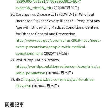
.292060057501891/3768923669815495/?
type=3&_rdc=1&_rdr
(2020年7月30日)
Coronavirus Disease 2019 (COVID-19): Who Is at
Increased Risk for Severe Illness? – People of Any
Age with Underlying Medical Conditions. Centers
for Disease Control and Prevention.
http://www.cdc.gov/coronavirus/2019-ncov/need-
extra-precautions/people-with-medical-
conditions.html
(2020年8月1日)
World Population Review.
https://worldpopulationreview.com/countries/za
mbia-population
(2020年7月29日)
BBC
https://www.bbc.com/news/world-africa-
51770856
(2020年7月29日)
関連記事