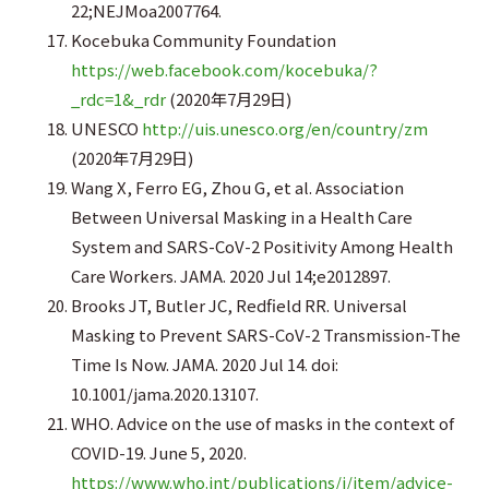
22;NEJMoa2007764.
Kocebuka Community Foundation
https://web.facebook.com/kocebuka/?
_rdc=1&_rdr
(2020年7月29日)
UNESCO
http://uis.unesco.org/en/country/zm
(2020年7月29日)
Wang X, Ferro EG, Zhou G, et al. Association
Between Universal Masking in a Health Care
System and SARS-CoV-2 Positivity Among Health
Care Workers. JAMA. 2020 Jul 14;e2012897.
Brooks JT, Butler JC, Redfield RR. Universal
Masking to Prevent SARS-CoV-2 Transmission-The
Time Is Now. JAMA. 2020 Jul 14. doi:
10.1001/jama.2020.13107.
WHO. Advice on the use of masks in the context of
COVID-19. June 5, 2020.
https://www.who.int/publications/i/item/advice-