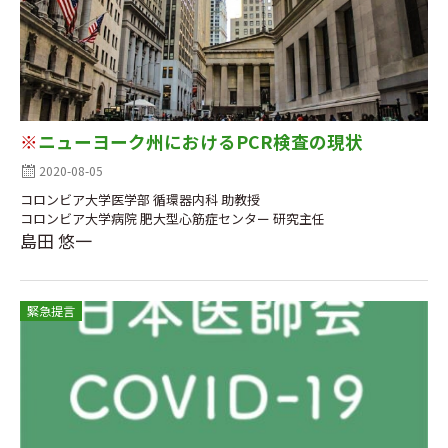
※
ニューヨーク州におけるPCR検査の現状
2020-08-05
コロンビア大学医学部 循環器内科 助教授
コロンビア大学病院 肥大型心筋症センター 研究主任
島田 悠一
緊急提言