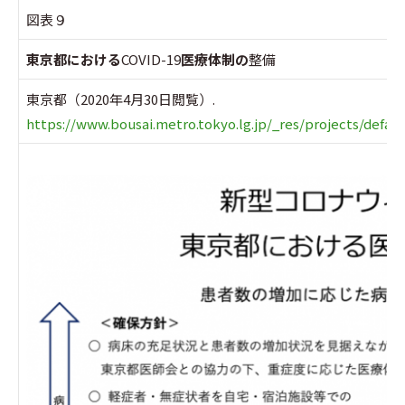
図表９
東京都における
COVID-19
医療体制の
整備
東京都（2020年4月30日閲覧）.
https://www.bousai.metro.tokyo.lg.jp/_res/projects/defau