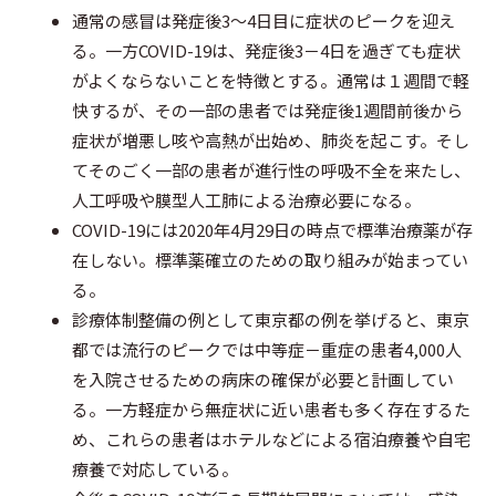
b
t
n
通常の感冒は発症後3～4日目に症状のピークを迎え
る。一方COVID-19は、発症後3－4日を過ぎても症状
o
e
o
がよくならないことを特徴とする。通常は１週間で軽
o
r
t
快するが、その一部の患者では発症後1週間前後から
症状が増悪し咳や高熱が出始め、肺炎を起こす。そし
k
e
てそのごく一部の患者が進行性の呼吸不全を来たし、
人工呼吸や膜型人工肺による治療必要になる。
COVID-19には2020年4月29日の時点で標準治療薬が存
在しない。標準薬確立のための取り組みが始まってい
る。
診療体制整備の例として東京都の例を挙げると、東京
都では流行のピークでは中等症－重症の患者4,000人
を入院させるための病床の確保が必要と計画してい
る。一方軽症から無症状に近い患者も多く存在するた
め、これらの患者はホテルなどによる宿泊療養や自宅
療養で対応している。