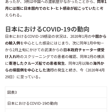
あったが、3例は中国への渡航歴がなかったことから、
同年1
月には既に日本国内でのヒト-ヒト感染が起こっていた
と考
えられる。
日本におけるCOVID-19の動向
日本におけるCOVID-19感染の状況は、2020年1月の中
国から
の輸入例
を中心とした感染にはじまり、次に同年1月中旬－
から2月上旬にかけての武漢からの
日本政府チャーター便受
け入れ
時のスクリーニングでの患者の確認、同年2月の横浜
に
寄港したクルーズ船での患者発生
、同年2月以降の
海外か
らの帰国例を中心とした流行
の発生と続き、今（2020年4月
29日）に至っている。
図表3
日本におけるCOVID-19の動向