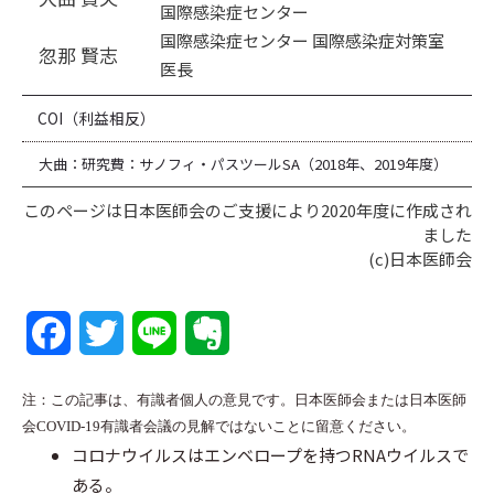
国際感染症センター
国際感染症センター 国際感染症対策室
忽那 賢志
医長
COI（利益相反）
大曲：研究費：サノフィ・パスツールSA（2018年、2019年度）
このページは日本医師会のご支援により2020年度に作成され
ました
(c)日本医師会
F
T
L
E
a
w
i
v
注：この記事は、有識者個人の意見です。日本医師会または日本医師
c
i
n
e
会COVID-19有識者会議の見解ではないことに留意ください。
コロナウイルスはエンベロープを持つRNAウイルスで
e
t
e
r
ある。