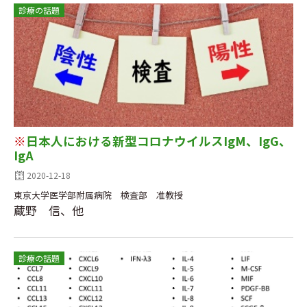
診療の話題
※
日本人における新型コロナウイルスIgM、IgG、
IgA
2020-12-18
東京大学医学部附属病院 検査部 准教授
蔵野 信、他
診療の話題