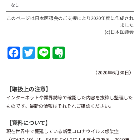
なし
このページは日本医師会のご支援により2020年度に作成され
ました
(c)日本医師会
F
T
L
E
a
w
i
v
（2020年6月30日）
c
i
n
e
【取扱上の注意】
e
t
e
r
インターネットや業界誌等で確認した内容を抜粋し整理した
b
t
n
ものです。最新の情報はそれぞれご確認ください。
o
e
o
【資料について】
o
r
t
現在世界中で蔓延している新型コロナウイルス感染症
（COVID-19）は、SARS-CoV-2による疾患である。2019年