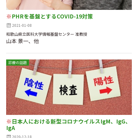
※
PHRを基盤とするCOVID-19対策
2021-01-08
和歌山県立医科大学情報基盤センター 准教授
山本 景一、他
診療の話題
※
日本人における新型コロナウイルスIgM、IgG、
IgA
2020-12-18