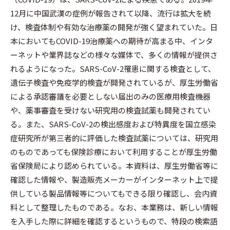
k
e
12月に中国武漢の症例が報告されて以降、流行は拡大を続
け、検査体制や有効な治療薬の開発が強く望まれていた。日
本においてもCOVID-19治療薬への期待が高まる中、インタ
ーネットや業界誌などの様々な媒体で、多くの情報が提供さ
れるようになった。SARS-CoV-2罹患に関する検査として、
遺伝子検査や免疫学的検査が開発されているが、厚生労働省
による承認審議を必要としない届出のみの医療用検査機器
や、薬事審査を受けない研究用の検査試薬も開発されてい
る。また、SARS-CoV-2の検出感度および特異度を国立感染
症研究所が第三者的に評価した検査試薬については、研究用
のものであっても保険診療において利用することが厚生労働
省保険局により認められている。本資料は、厚生労働省等に
確認した情報や、製造販売メーカーがインターネット上で提
供している製品情報等についてもできる限り確認し、会内資
料として整理したものである。なお、本業務は、新しい情報
を入手した際に詳細を確認するというもので、特段の検索語