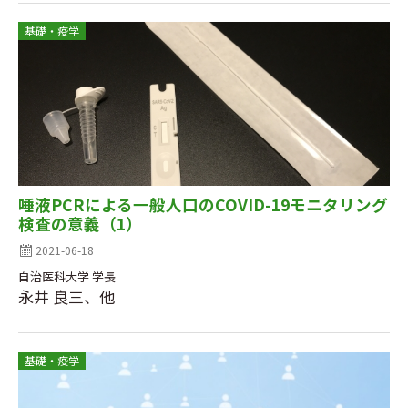
基礎・疫学
唾液PCRによる一般人口のCOVID-19モニタリング
検査の意義（1）
2021-06-18
自治医科大学 学長
永井 良三、他
基礎・疫学