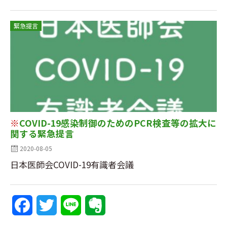
緊急提言
※
COVID-19感染制御のためのPCR検査等の拡大に
関する緊急提言
2020-08-05
日本医師会COVID-19有識者会議
F
T
L
E
a
w
i
v