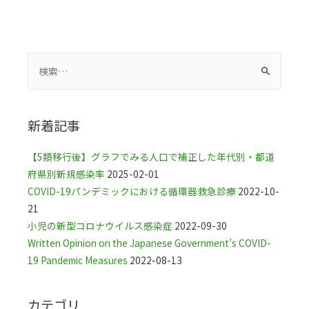
c
i
n
e
e
t
e
r
b
t
n
o
e
o
新着記事
o
r
t
【5類移行後】グラフでみる人口で補正した年代別・都道
k
e
府県別新規感染率
2025-02-01
COVID-19パンデミックにおける循環器救急診療
2022-10-
21
小児の新型コロナウイルス感染症
2022-09-30
Written Opinion on the Japanese Government’s COVID-
19 Pandemic Measures
2022-08-13
カテゴリ