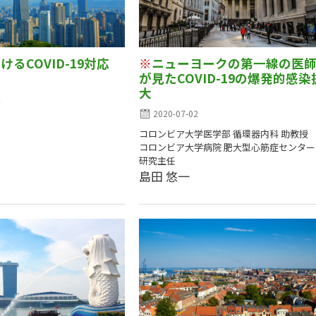
るCOVID-19対応
※
ニューヨークの第一線の医
が見たCOVID-19の爆発的感染
大
ク
2020-07-02
コロンビア大学医学部 循環器内科 助教授
コロンビア大学病院 肥大型心筋症センター
研究主任
島田 悠一