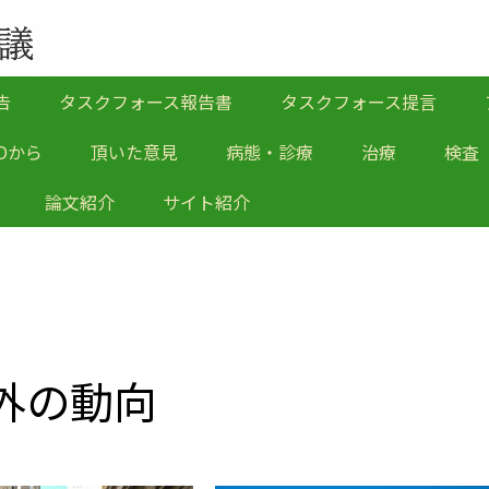
告
タスクフォース報告書
タスクフォース提言
Oから
頂いた意見
病態・診療
治療
検査
論文紹介
サイト紹介
外の動向