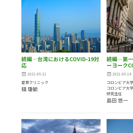
続編―台湾におけるCOVID-19対
続編―第
応
ーヨークCO
2021-05-21
2021-05-14
愛育クリニック
コロンビア大学
錢 瓊毓
コロンビア大学
研究主任
島田 悠一