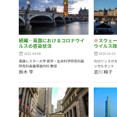
続編―英国におけるコロナウイ
※
スウェ
ルスの感染状況
ウイルス
2021-04-08
2020-10-23
英国レスター大学 医学・生命科学研究科副
カロリンスカ大
研究科長循環器内科 教授
ンサルタント
鈴木 亨
宮川 絢子