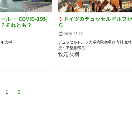
ル － COVID-19対
※
ドイツのデュッセルドルフ
生？それとも？
ら
2020-05-22
ール大学
デュッセルドルフ大学病院循環器内科 准教
授・不整脈部長
牧元 久樹
1
2