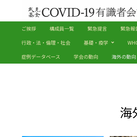
ご挨拶
構成員一覧
緊急提言
緊急報
行政・法・倫理・社会
基礎・疫学
WH
症例データベース
学会の動向
海外の動向
海