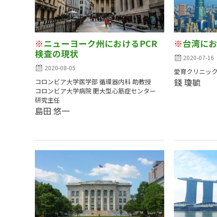
※
ニューヨーク州におけるPCR
※
台湾におけ
検査の現状
2020-07-16
2020-08-05
愛育クリニッ
錢 瓊毓
コロンビア大学医学部 循環器内科 助教授
コロンビア大学病院 肥大型心筋症センター
研究主任
島田 悠一