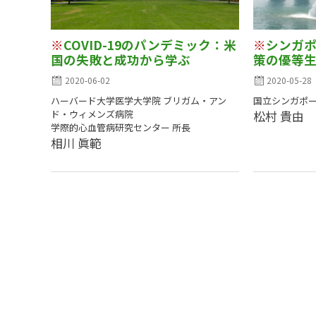
※
COVID-19のパンデミック：米
※
シンガポー
国の失敗と成功から学ぶ
策の優等
2020-06-02
2020-05-28
ハーバード大学医学大学院 ブリガム・アン
国立シンガポ
ド・ウィメンズ病院
松村 貴由
学際的心血管病研究センター 所長
相川 眞範