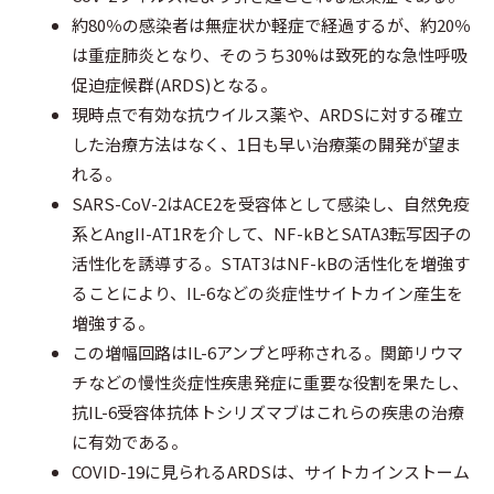
b
t
n
約80％の感染者は無症状か軽症で経過するが、約20％
は重症肺炎となり、そのうち30%は致死的な急性呼吸
o
e
o
促迫症候群(ARDS)となる。
o
r
t
現時点で有効な抗ウイルス薬や、ARDSに対する確立
した治療方法はなく、1日も早い治療薬の開発が望ま
k
e
れる。
SARS-CoV-2はACE2を受容体として感染し、自然免疫
系とAngII-AT1Rを介して、NF-kBとSATA3転写因子の
活性化を誘導する。STAT3はNF-kBの活性化を増強す
ることにより、IL-6などの炎症性サイトカイン産生を
増強する。
この増幅回路はIL-6アンプと呼称される。関節リウマ
チなどの慢性炎症性疾患発症に重要な役割を果たし、
抗IL-6受容体抗体トシリズマブはこれらの疾患の治療
に有効である。
COVID-19に見られるARDSは、サイトカインストーム