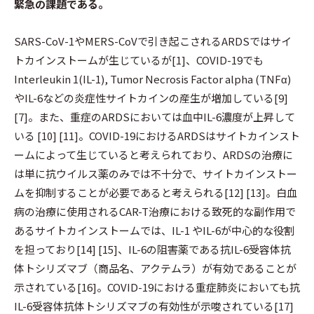
緊急の課題である。
SARS-CoV-1やMERS-CoVで引き起こされるARDSではサイ
トカインストームが生じているが[1]、COVID-19でも
Interleukin 1(IL-1), Tumor Necrosis Factor alpha (TNFα)
やIL-6などの炎症性サイトカインの産生が増加している[9]
[7]。また、重症のARDSにおいては血中IL-6濃度が上昇して
いる [10] [11]。COVID-19におけるARDSはサイトカインスト
ームによって生じていると考えられており、ARDSの治療に
は単に抗ウイルス薬のみでは不十分で、サイトカインストー
ムを抑制することが必要であると考えられる[12] [13]。白血
病の治療に使用されるCAR-T治療における致死的な副作用で
あるサイトカインストームでは、IL-1 やIL-6が中心的な役割
を担っており[14] [15]、IL-6の阻害薬である抗IL-6受容体抗
体トシリズマブ（商品名、アクテムラ）が有効であることが
示されている[16]。COVID-19における重症肺炎においても抗
IL-6受容体抗体トシリズマブの有効性が示唆されている[17]