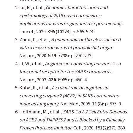
Lu, R., et al.,
Genomic characterisation and
epidemiology of 2019 novel coronavirus:
implications for virus origins and receptor binding.
Lancet, 2020.
395
(10224): p. 565-574.
Zhou, P., et al.,
A pneumonia outbreak associated
with a new coronavirus of probable bat origin.
Nature, 2020.
579
(7798): p. 270-273.
Li, W., et al.,
Angiotensin-converting enzyme 2 is a
functional receptor for the SARS coronavirus.
Nature, 2003.
426
(6965): p. 450-4.
Kuba, K., et al.,
A crucial role of angiotensin
converting enzyme 2 (ACE2) in SARS coronavirus-
induced lung injury.
Nat Med, 2005.
11
(8): p. 875-9.
Hoffmann, M., et al.,
SARS-CoV-2 Cell Entry Depends
on ACE2 and TMPRSS2 and Is Blocked by a Clinically
Proven Protease Inhibitor.
Cell, 2020. 181(2):271-280