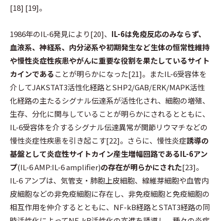
[18] [19]。
1986年のIL-6発見により[20]、
IL-6は免疫反応のみならず、
血液系、神経系、内分泌系や初期発生など生体の恒常性維持
や慢性炎症性疾患やがんに重要な役割を果たしているサイト
カインである
ことが明らかになった[21]。またIL-6受容体を
介してJAKSTAT3活性化経路とSHP2/GAB/ERK/MAPK活性
化経路の主たるシグナル伝達系が活性化され、細胞の増殖、
生存、分化に関与していることが明らかにされるとともに、
IL-6受容体を介するシグナル伝達異常が関節リウマチなどの
慢性炎症性疾患を引き起こす[22]。さらに、慢性炎症
誘導の
基盤として炎症性サイトカイン産生増幅回路であるIL-6アン
プ
(IL-6 AMP:IL-6 amplifier)
の存在が明らかにされた
[23]。
IL-6 アンプは、気管支・肺胞上皮細胞、線維芽細胞や血管内
皮細胞などの非免疫細胞に存在し、非免疫細胞と免疫細胞の
相互作用を仲介するとともに、NF-kB経路とSTAT3経路の同
時活性化によってNF-kB活性化の亢進を誘導し、種々の炎症