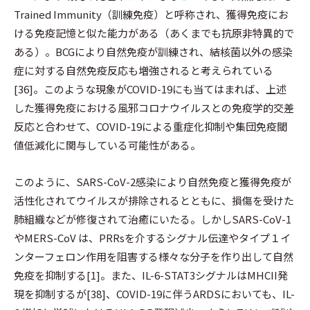
Trained Immunity（訓練免疫）と呼称され、獲得免疫にお
ける免疫記憶と似た能力がある（あくまでも抗原非特異的で
ある）。BCGにより自然免疫が訓練され、結核菌以外の感染
症に対する自然免疫反応も増強されると考えられている
[36]。このような現象がCOVID-19にも当てはまれば、上述
した獲得免疫における風邪コロナウイルスとの免疫学的交差
反応と合わせて、COVID-19による重症化抑制や集団免疫閾
値低減化に関与している可能性がある。
このように、SARS-CoV-2感染により自然免疫と獲得免疫が
活性化されてウイルスが排除されるとともに、損傷を受けた
肺組織などが修復されて治癒にいたる。しかしSARS-CoV-1
やMERS-CoV は、PRRsを介するシグナル伝達やタイプ１イ
ンターフェロン作用を阻害する様々な分子を作り出して自然
免疫を抑制する[1]。また、IL-6-STAT3シグナルはMHCII発
現を抑制するが[38]、COVID-19に伴うARDSにおいても、IL-