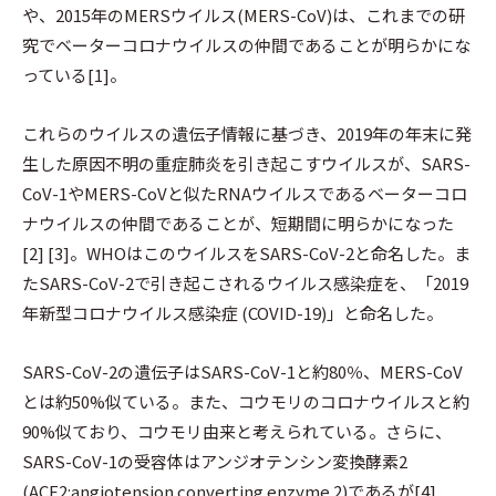
や、2015年のMERSウイルス(MERS-CoV)は、これまでの研
究でベーターコロナウイルスの仲間であることが明らかにな
っている[1]。
これらのウイルスの遺伝子情報に基づき、2019年の年末に発
生した原因不明の重症肺炎を引き起こすウイルスが、SARS-
CoV-1やMERS-CoVと似たRNAウイルスであるベーターコロ
ナウイルスの仲間であることが、短期間に明らかになった
[2] [3]。WHOはこのウイルスをSARS-CoV-2と命名した。ま
たSARS-CoV-2で引き起こされるウイルス感染症を、「2019
年新型コロナウイルス感染症 (COVID-19)」と命名した。
SARS-CoV-2の遺伝子はSARS-CoV-1と約80％、MERS-CoV
とは約50%似ている。また、コウモリのコロナウイルスと約
90%似ており、コウモリ由来と考えられている。さらに、
SARS-CoV-1の受容体はアンジオテンシン変換酵素2
(ACE2:angiotension converting enzyme 2)であるが[4]