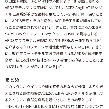
敗血症や胃酸、あるいは肺の外傷によって引き起こされる
ARDSモデルマウス実験においても、ACE2-AngII-AT1Rシグ
ナル伝達系が重要な役割を果たしている[46]。興味深いこと
に、ARDS発症とその重症化にACE遺伝子多型が関与してい
ることが報告されている[47]。さらに、胃酸によるARDSや
SARS-CoVやインフルエンザウイルスH5N1で誘導される
ARDSマウスモデル実験においてもPRRsの一種であるTLR4
を介するマクロファージの活性化が関与している[48]。さら
に、敗血症ラットモデル実験で誘導されるARDSや腎機能不
全が、抗IL-6受容体抗体がNF-kB 活性化を抑制することによ
り抑制することが示されている[49]。
まとめ
このように、ウイルスや細菌感染のみならず外傷により引き
起こされる肺の損傷はACE2-AngII-AT1Rシグナルを活性化す
るとともに、自然免疫系を活性化し、その結果として
TNFα/IL-1β-NF-kBとIL-6-STAT3が相乗的に働きIL-6 アンプ