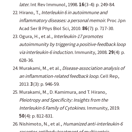
later.
Int Rev Immunol, 1998.
16
(3-4): p. 249-84.
Hirano, T.,
Interleukin 6 in autoimmune and
inflammatory diseases: a personal memoir.
Proc Jpn
Acad Ser B Phys Biol Sci, 2010.
86
(7): p. 717-30.
Ogura, H., et al.,
Interleukin-17 promotes
autoimmunity by triggering a positive-feedback loop
via interleukin-6 induction.
Immunity, 2008.
29
(4): p.
628-36.
Murakami, M., et al.,
Disease-association analysis of
an inflammation-related feedback loop.
Cell Rep,
2013.
3
(3): p. 946-59.
Murakami, M., D. Kamimura, and T. Hirano,
Pleiotropy and Specificity: Insights from the
Interleukin 6 Family of Cytokines.
Immunity, 2019.
50
(4): p. 812-831.
Nishimoto, N., et al.,
Humanized anti-interleukin-6
receptor antibody treatment of multicentric