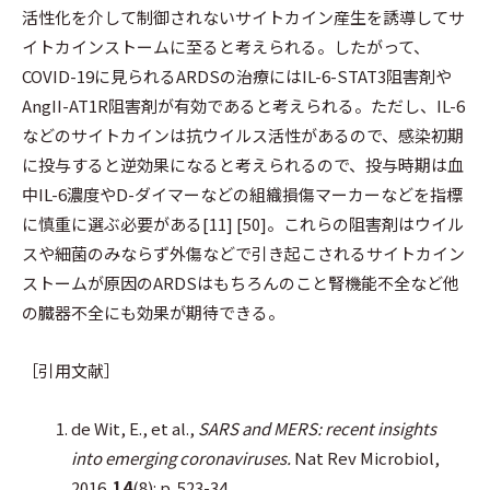
活性化を介して制御されないサイトカイン産生を誘導してサ
イトカインストームに至ると考えられる。したがって、
COVID-19に見られるARDSの治療にはIL-6-STAT3阻害剤や
AngII-AT1R阻害剤が有効であると考えられる。ただし、IL-6
などのサイトカインは抗ウイルス活性があるので、感染初期
に投与すると逆効果になると考えられるので、投与時期は血
中IL-6濃度やD-ダイマーなどの組織損傷マーカーなどを指標
に慎重に選ぶ必要がある[11] [50]。これらの阻害剤はウイル
スや細菌のみならず外傷などで引き起こされるサイトカイン
ストームが原因のARDSはもちろんのこと腎機能不全など他
の臓器不全にも効果が期待できる。
［引用文献］
de Wit, E., et al.,
SARS and MERS: recent insights
into emerging coronaviruses.
Nat Rev Microbiol,
2016.
14
(8): p. 523-34.