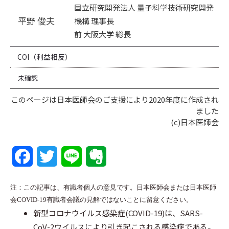
国立研究開発法人 量子科学技術研究開発
平野 俊夫
機構 理事長
前 大阪大学 総長
COI（利益相反）
未確認
このページは日本医師会のご支援により2020年度に作成され
ました
(c)日本医師会
F
T
L
E
a
w
i
v
注：この記事は、有識者個人の意見です。日本医師会または日本医師
c
i
n
e
会COVID-19有識者会議の見解ではないことに留意ください。
新型コロナウイルス感染症(COVID-19)は、SARS-
e
t
e
r
CoV-2ウイルスにより引き起こされる感染症である。