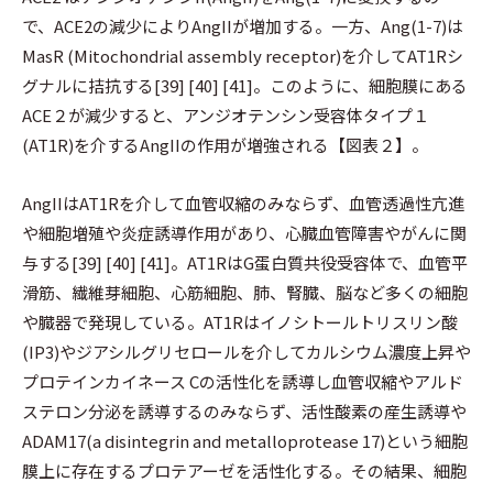
で、ACE2の減少によりAngIIが増加する。一方、Ang(1-7)は
MasR (Mitochondrial assembly receptor)を介してAT1Rシ
グナルに拮抗する[39] [40] [41]。このように、細胞膜にある
ACE２が減少すると、アンジオテンシン受容体タイプ１
(AT1R)を介するAngIIの作用が増強される【図表２】。
AngIIはAT1Rを介して血管収縮のみならず、血管透過性亢進
や細胞増殖や炎症誘導作用があり、心臓血管障害やがんに関
与する[39] [40] [41]。AT1RはG蛋白質共役受容体で、血管平
滑筋、繊維芽細胞、心筋細胞、肺、腎臓、脳など多くの細胞
や臓器で発現している。AT1Rはイノシトールトリスリン酸
(IP3)やジアシルグリセロールを介してカルシウム濃度上昇や
プロテインカイネース Cの活性化を誘導し血管収縮やアルド
ステロン分泌を誘導するのみならず、活性酸素の産生誘導や
ADAM17(a disintegrin and metalloprotease 17)という細胞
膜上に存在するプロテアーゼを活性化する。その結果、細胞