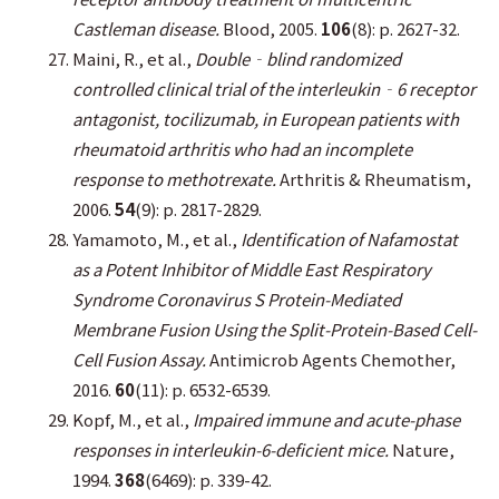
Castleman disease.
Blood, 2005.
106
(8): p. 2627-32.
Maini, R., et al.,
Double‐blind randomized
controlled clinical trial of the interleukin‐6 receptor
antagonist, tocilizumab, in European patients with
rheumatoid arthritis who had an incomplete
response to methotrexate.
Arthritis & Rheumatism,
2006.
54
(9): p. 2817-2829.
Yamamoto, M., et al.,
Identification of Nafamostat
as a Potent Inhibitor of Middle East Respiratory
Syndrome Coronavirus S Protein-Mediated
Membrane Fusion Using the Split-Protein-Based Cell-
Cell Fusion Assay.
Antimicrob Agents Chemother,
2016.
60
(11): p. 6532-6539.
Kopf, M., et al.,
Impaired immune and acute-phase
responses in interleukin-6-deficient mice.
Nature,
1994.
368
(6469): p. 339-42.