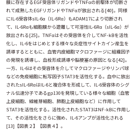
膜に存在するEGF受容体リガンドやTNFαの前駆体が切断さ
れて成熟したEGFリガンドやTNFαが放出される[40]。同様
にIL-6受容体sIL-6α（IL-6Rα）もADAM17により切断され
て、IL-6Rαも細胞膜から遊離して可溶性IL-6Rα（sIL-6α）が
放出される[25]。TNFαはその受容体を介してNF-kBを活性
化し、IL-6をはじめとする様々な炎症性サイトカイン産生を
誘導するとともに、血管内皮細胞マクロファージに組織因子
の発現を誘導し、血栓形成誘導や脳梗塞の原因となる[42]。
一方、IL-6はその受容体を介してマクロファージやリンパ球
などの免疫細胞に転写因子STAT3を活性化する。血中に放出
されたsIL-6RαはIL-6と複合体を形成して、IL-6受容体のシグ
ナル伝達分子であるgp130を発現している様々な細胞（血管
上皮細胞、線維芽細胞、肺胞上皮細胞など）に作用して
STAT3を活性化する。活性化されたSTAT3はNF-kBに作用し
て、その活性化をさらに強め、IL-6アンプが活性化される
[13]【図表２】【図表４】。