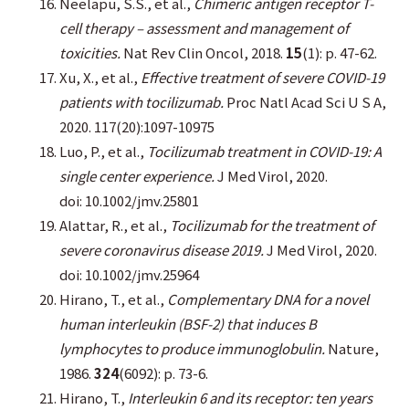
Neelapu, S.S., et al.,
Chimeric antigen receptor T-
cell therapy – assessment and management of
toxicities.
Nat Rev Clin Oncol, 2018.
15
(1): p. 47-62.
Xu, X., et al.,
Effective treatment of severe COVID-19
patients with tocilizumab.
Proc Natl Acad Sci U S A,
2020. 117(20):1097-10975
Luo, P., et al.,
Tocilizumab treatment in COVID-19: A
single center experience.
J Med Virol, 2020.
doi: 10.1002/jmv.25801
Alattar, R., et al.,
Tocilizumab for the treatment of
severe coronavirus disease 2019.
J Med Virol, 2020.
doi: 10.1002/jmv.25964
Hirano, T., et al.,
Complementary DNA for a novel
human interleukin (BSF-2) that induces B
lymphocytes to produce immunoglobulin.
Nature,
1986.
324
(6092): p. 73-6.
Hirano, T.,
Interleukin 6 and its receptor: ten years