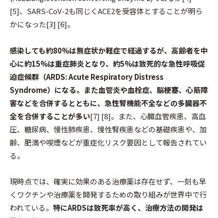
[5]、SARS-CoV-2も同じくACE2を受容体とすることが明ら
かになった[3] [6]。
感染しても約80%は無症状か軽症で経過するが、高齢者を中
心に約15%は重症肺炎となり、約5%は致死的な急性呼吸促
迫症候群（ARDS: Acute Respiratory Distress
Syndrome）になる。また血管炎や血栓症、脳梗塞、心筋障
害などを合併するとともに、急性腎機能不全などの多臓器不
全を合併することが多い
[7] [8]。また、心臓血管疾患、高血
圧、糖尿病、慢性肺疾患、慢性腎疾患などの基礎疾患や、加
齢、肥満や喫煙などが重症化リスク要因として報告されてい
る。
現時点では、確実に効果のある治療薬は存在せず、一刻も早
くワクチンや治療薬を開発するための取り組みが世界中で行
われている。
特にARDSは致死率が高く、治療方法の開発は