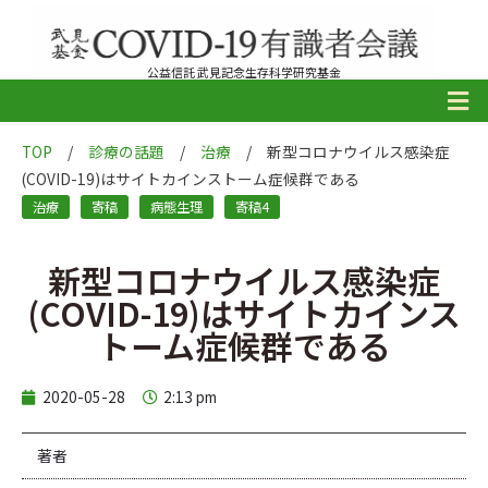
公益信託 武見記念生存科学研究基金
TOP
/
診療の話題
/
治療
/
新型コロナウイルス感染症
(COVID-19)はサイトカインストーム症候群である
治療
寄稿
病態生理
寄稿4
新型コロナウイルス感染症
(COVID-19)はサイトカインス
トーム症候群である
2020-05-28
2:13 pm
著者