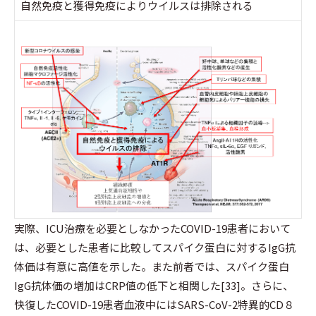
自然免疫と獲得免疫によりウイルスは排除される
実際、ICU治療を必要としなかったCOVID-19患者において
は、必要とした患者に比較してスパイク蛋白に対するIgG抗
体価は有意に高値を示した。また前者では、スパイク蛋白
IgG抗体価の増加はCRP値の低下と相関した[33]。さらに、
快復したCOVID-19患者血液中にはSARS-CoV-2特異的CD８