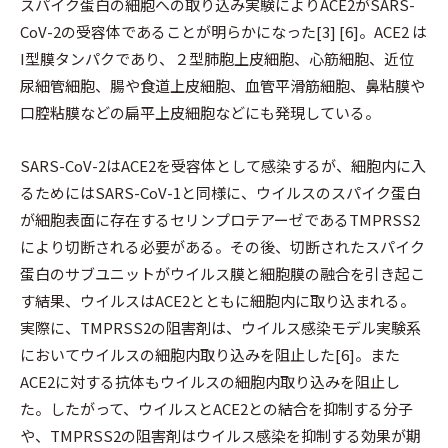
スパイク蛋白の細胞への取り込み実験によりACE2がSARS-
CoV-2の受容体であることが明らかになった[3] [6]。ACE2 は
I型膜タンパクであり、２型肺胞上皮細胞、心筋細胞、近位
尿細管細胞、腸や食道上皮細胞、血管平滑筋細胞、鼻粘膜や
口腔粘膜などの扁平上皮細胞などにも発現している。
SARS-CoV-2はACE2を受容体として感染するが、細胞内に入
るためにはSARS-CoV-1と同様に、ウイルスのスパイク蛋白
が細胞表面に存在するセリンプロテアーゼであるTMPRSS2
により切断される必要がある。その後、切断されたスパイク
蛋白のサブユニットがウイルス膜と細胞膜の融合を引き起こ
す結果、ウイルスはACE2とともに細胞内に取り込まれる。
実際に、TMPRSS2の阻害剤は、ウイルス感染モデル実験系
においてウイルスの細胞内取り込みを阻止した[6]。また
ACE2に対する抗体もウイルスの細胞内取り込みを阻止し
た。したがって、ウイルスとACE2との結合を抑制する分子
や、TMPRSS2の阻害剤はウイルス感染を抑制する効果が期