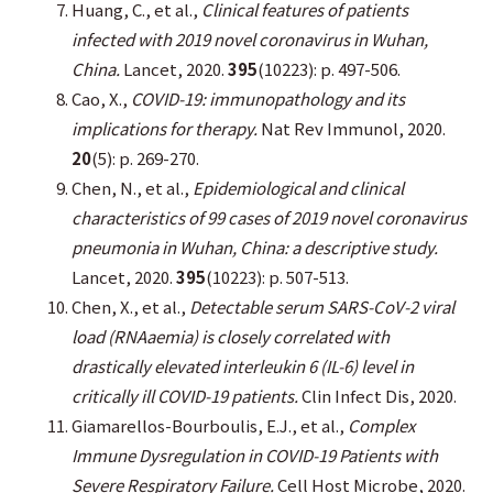
Huang, C., et al.,
Clinical features of patients
infected with 2019 novel coronavirus in Wuhan,
China.
Lancet, 2020.
395
(10223): p. 497-506.
Cao, X.,
COVID-19: immunopathology and its
implications for therapy.
Nat Rev Immunol, 2020.
20
(5): p. 269-270.
Chen, N., et al.,
Epidemiological and clinical
characteristics of 99 cases of 2019 novel coronavirus
pneumonia in Wuhan, China: a descriptive study.
Lancet, 2020.
395
(10223): p. 507-513.
Chen, X., et al.,
Detectable serum SARS-CoV-2 viral
load (RNAaemia) is closely correlated with
drastically elevated interleukin 6 (IL-6) level in
critically ill COVID-19 patients.
Clin Infect Dis, 2020.
Giamarellos-Bourboulis, E.J., et al.,
Complex
Immune Dysregulation in COVID-19 Patients with
Severe Respiratory Failure.
Cell Host Microbe, 2020.