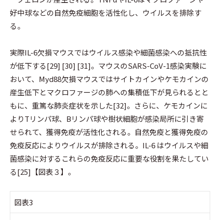
好中球などの自然免疫細胞を活性化し、ウイルスを排除す
る。
実際IL-6欠損マウスではウイルス感染や細菌感染への抵抗性
が低下する[29] [30] [31]。マウスのSARS-CoV-1感染実験に
おいて、Myd88欠損マウスではサイトカインやケモカインの
産生低下とマクロファージの肺への集積低下が見られるとと
もに、重篤な肺炎症状を示した[32]。さらに、ケモカインに
よりTリンパ球、Bリンパ球や樹状細胞が感染局所に引き寄
せられて、獲得免疫が活性化される。自然免疫と獲得免疫の
免疫反応によりウイルスが排除される。IL-6 はウイルスや細
菌感染に対するこれらの免疫反応に重要な役割を果たしてい
る[25]【図表３】。
図表3