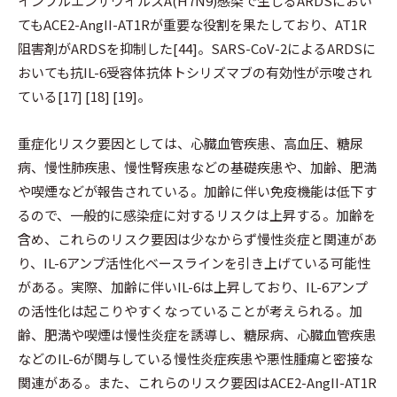
インフルエンザウイルスA(H7N9)感染で生じるARDSにおい
てもACE2-AngII-AT1Rが重要な役割を果たしており、AT1R
阻害剤がARDSを抑制した[44]。SARS-CoV-2によるARDSに
おいても抗IL-6受容体抗体トシリズマブの有効性が示唆され
ている[17] [18] [19]。
重症化リスク要因としては、心臓血管疾患、高血圧、糖尿
病、慢性肺疾患、慢性腎疾患などの基礎疾患や、加齢、肥満
や喫煙などが報告されている。加齢に伴い免疫機能は低下す
るので、一般的に感染症に対するリスクは上昇する。加齢を
含め、これらのリスク要因は少なからず慢性炎症と関連があ
り、IL-6アンプ活性化ベースラインを引き上げている可能性
がある。実際、加齢に伴いIL-6は上昇しており、IL-6アンプ
の活性化は起こりやすくなっていることが考えられる。加
齢、肥満や喫煙は慢性炎症を誘導し、糖尿病、心臓血管疾患
などのIL-6が関与している慢性炎症疾患や悪性腫瘍と密接な
関連がある。また、これらのリスク要因はACE2-AngII-AT1R