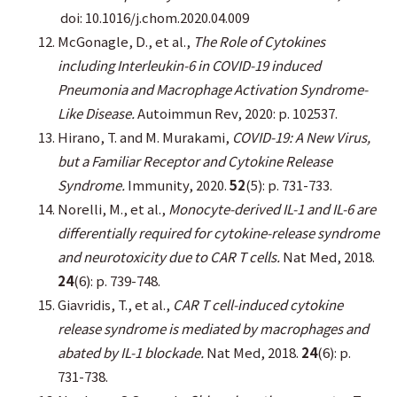
doi: 10.1016/j.chom.2020.04.009
McGonagle, D., et al.,
The Role of Cytokines
including Interleukin-6 in COVID-19 induced
Pneumonia and Macrophage Activation Syndrome-
Like Disease.
Autoimmun Rev, 2020: p. 102537.
Hirano, T. and M. Murakami,
COVID-19: A New Virus,
but a Familiar Receptor and Cytokine Release
Syndrome.
Immunity, 2020.
52
(5): p. 731-733.
Norelli, M., et al.,
Monocyte-derived IL-1 and IL-6 are
differentially required for cytokine-release syndrome
and neurotoxicity due to CAR T cells.
Nat Med, 2018.
24
(6): p. 739-748.
Giavridis, T., et al.,
CAR T cell-induced cytokine
release syndrome is mediated by macrophages and
abated by IL-1 blockade.
Nat Med, 2018.
24
(6): p.
731-738.