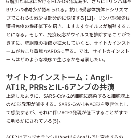
6 増加と単球におけるHLA-DR発現減少、さらにTリンパ球や
Bリンパ球減少が認められる。抗IL-6受容体抗体トシリズマ
ブでこれらの減少は部分的に快復する[11]。リンパ球減少は
獲得免疫の機能低下を招き、ますますウイルスが増殖するこ
とになる。そして、免疫反応がウイルスを排除することがで
きずに、肺組織の損傷が拡大していくと、サイトカインスト
ームがおこり重篤なARDSに至る。では、サイトカインスト
ームはどのような機序で生じるかを考察したい。
サイトカインストーム：AngII-
AT1R, PRRsとIL-6アンプの共演
上述したように、SARS-CoV-2が細胞に感染すると細胞膜上
のACE2発現が減少する。SARS-CoV-1もACE2を受容体とし
て感染するが、それに伴いACE2発現が低下することがすで
に明らかにされている[5]。
ACE2 はアンジオテンシII(AngII)をAng(1-7)に変換するの