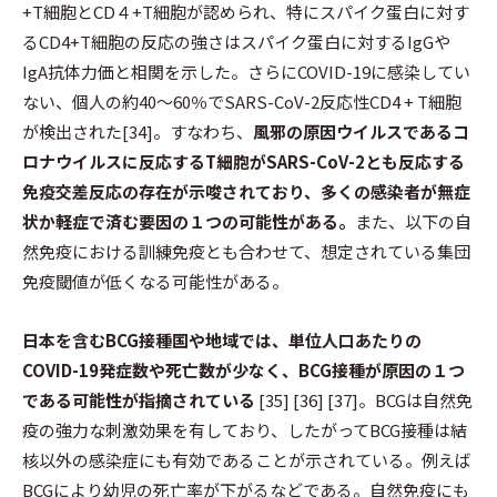
+T細胞とCD４+T細胞が認められ、特にスパイク蛋白に対す
るCD4+T細胞の反応の強さはスパイク蛋白に対するIgGや
IgA抗体力価と相関を示した。さらにCOVID-19に感染してい
ない、個人の約40〜60％でSARS-CoV-2反応性CD4 + T細胞
が検出された[34]。すなわち、
風邪の原因ウイルスであるコ
ロナウイルスに反応するT細胞がSARS-CoV-2とも反応する
免疫交差反応の存在が示唆されており、多くの感染者が無症
状か軽症で済む要因の１つの可能性がある。
また、以下の自
然免疫における訓練免疫とも合わせて、想定されている集団
免疫閾値が低くなる可能性がある。
日本を含むBCG接種国や地域では、単位人口あたりの
COVID-19発症数や死亡数が少なく、BCG接種が原因の１つ
である可能性が指摘されている
[35] [36] [37]。BCGは自然免
疫の強力な刺激効果を有しており、したがってBCG接種は結
核以外の感染症にも有効であることが示されている。例えば
BCGにより幼児の死亡率が下がるなどである。自然免疫にも