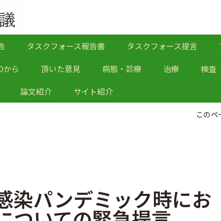
告
タスクフォース報告書
タスクフォース提言
Oから
頂いた意見
病態・診療
治療
検査
論文紹介
サイト紹介
このペ
感染パンデミック時にお
についての緊急提言