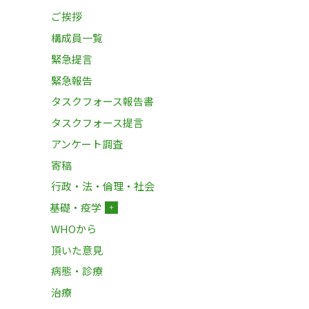
ご挨拶
構成員一覧
緊急提言
緊急報告
タスクフォース報告書
タスクフォース提言
アンケート調査
寄稿
行政・法・倫理・社会
基礎・疫学
＋
WHOから
頂いた意見
病態・診療
治療