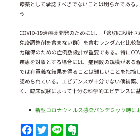
療薬として承認すべきでないことは明らかである
o
e
o
う。
o
r
t
COVID-19治療薬開発のためには、「適切に設
k
e
免疫調整剤を含まない群）を含むランダム化比較試
力確保のための症例数設計が重要である。特にCOV
疾患を対象とする場合には、症例数の規模がある
では有意義な結果を得ることは難しいことを指摘
認められている。エビデンスが十分でない候補薬
く、臨床試験によって十分な科学的エビデンスに
新型コロナウィルス感染パンデミック時に
F
T
L
E