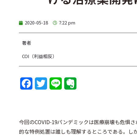
2020-05-18
7:22 pm
著者
COI（利益相反）
F
T
L
E
a
w
i
v
c
i
n
e
e
t
e
r
今回のCOVID-19パンデミックは医療崩壊も危
的な特例処置は誰しも理解するところである。し
b
t
n