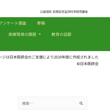
公益信託 武見記念生存科学研究基金
アンケート調査
寄稿
医療現場の課題
教育の話題
ージは日本医師会のご支援により2020年度に作成されました
©日本医師会