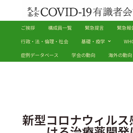
ご挨拶
構成員一覧
緊急提言
緊急報
行政・法・倫理・社会
基礎・疫学
WH
症例データベース
学会の動向
海外の動向
新型コロナウィルス
ける治療薬開発