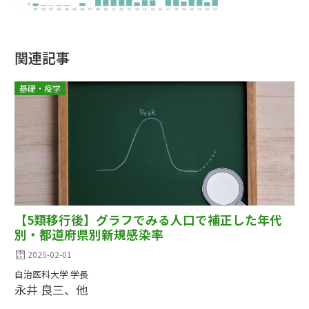
関連記事
基礎・疫学
【5類移行後】グラフでみる人口で補正した年代
別・都道府県別新規感染率
2025-02-01
自治医科大学 学長
永井 良三、他