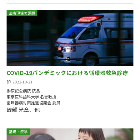
医療現場の課題
COVID-19パンデミックにおける循環器救急診療
2022-10-21
榊原記念病院 院長
東京医科歯科大学 名誉教授
循環器病対策推進協議会 委員
磯部 光章、他
基礎・疫学