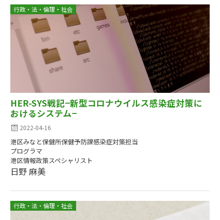
行政・法・倫理・社会
HER-SYS戦記−新型コロナウイルス感染症対策に
おけるシステム−
2022-04-16
港区みなと保健所保健予防課感染症対策担当
プログラマ
港区情報政策スペシャリスト
日野 麻美
行政・法・倫理・社会