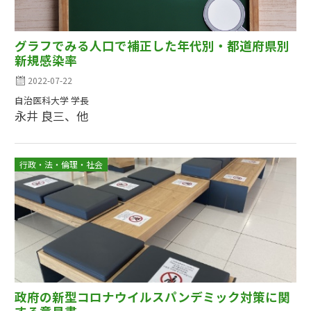
グラフでみる人口で補正した年代別・都道府県別
新規感染率
2022-07-22
自治医科大学 学長
永井 良三、他
行政・法・倫理・社会
政府の新型コロナウイルスパンデミック対策に関