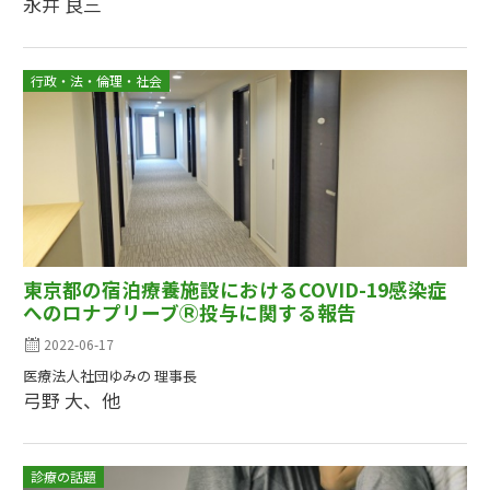
永井 良三
行政・法・倫理・社会
東京都の宿泊療養施設におけるCOVID-19感染症
へのロナプリーブⓇ投与に関する報告
2022-06-17
医療法人社団ゆみの 理事長
弓野 大、他
診療の話題