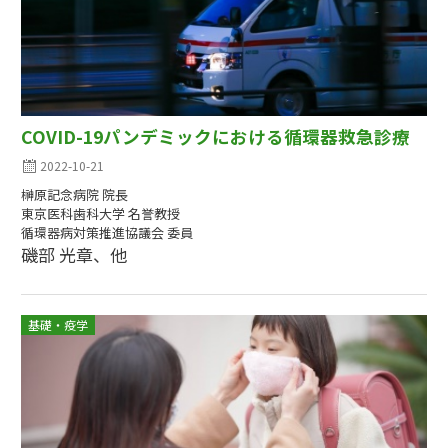
COVID-19パンデミックにおける循環器救急診療
2022-10-21
榊原記念病院 院長
東京医科歯科大学 名誉教授
循環器病対策推進協議会 委員
磯部 光章、他
基礎・疫学