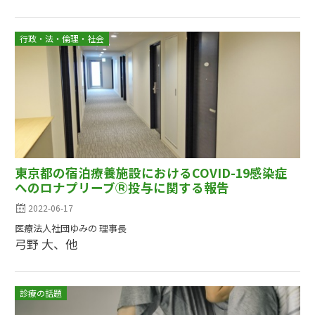
行政・法・倫理・社会
東京都の宿泊療養施設におけるCOVID-19感染症
へのロナプリーブⓇ投与に関する報告
2022-06-17
医療法人社団ゆみの 理事長
弓野 大、他
診療の話題