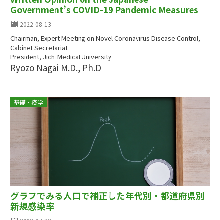
Government’s COVID-19 Pandemic Measures
2022-08-13
Chairman, Expert Meeting on Novel Coronavirus Disease Control,
Cabinet Secretariat
President, Jichi Medical University
Ryozo Nagai M.D., Ph.D
基礎・疫学
グラフでみる人口で補正した年代別・都道府県別
新規感染率