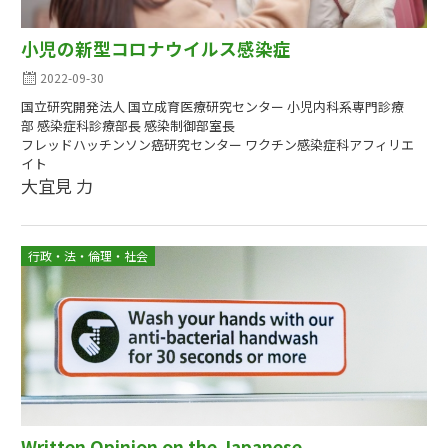
小児の新型コロナウイルス感染症
2022-09-30
国立研究開発法人 国立成育医療研究センター 小児内科系専門診療
部 感染症科診療部長 感染制御部室長
フレッドハッチンソン癌研究センター ワクチン感染症科アフィリエ
イト
大宜見 力
行政・法・倫理・社会
Written Opinion on the Japanese