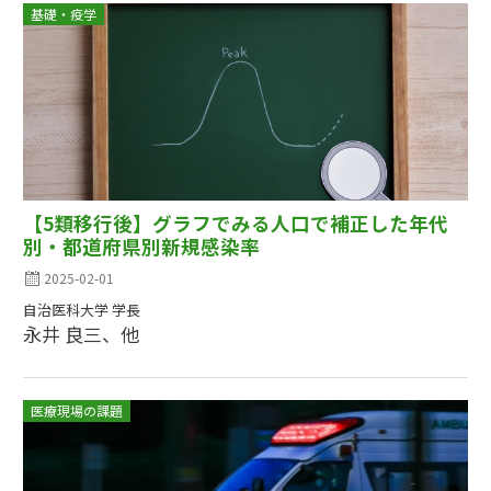
基礎・疫学
【5類移行後】グラフでみる人口で補正した年代
別・都道府県別新規感染率
2025-02-01
自治医科大学 学長
永井 良三、他
医療現場の課題