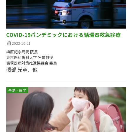
COVID-19パンデミックにおける循環器救急診療
2022-10-21
榊原記念病院 院長
東京医科歯科大学 名誉教授
循環器病対策推進協議会 委員
磯部 光章、他
基礎・疫学