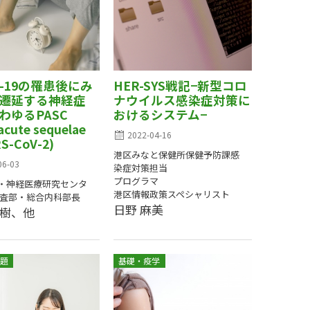
D-19の罹患後にみ
HER-SYS戦記−新型コロ
遷延する神経症
ナウイルス感染症対策に
わゆるPASC
おけるシステム−
acute sequelae
2022-04-16
RS-CoV-2)
港区みなと保健所保健予防課感
06-03
染症対策担当
プログラマ
・神経医療研究センタ
港区情報政策スペシャリスト
検査部・総合内科部長
日野 麻美
昌樹、他
題
基礎・疫学