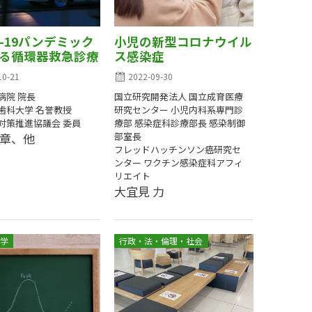
D-19パンデミック
小児の新型コロナウイル
る循環器救急診療
ス感染症
10-21
2022-09-30
病院 院長
国立研究開発法人 国立成育医療
歯科大学 名誉教授
研究センター 小児内科系専門診
対策推進協議会 委員
療部 感染症科診療部長 感染制御
光章、他
部室長
フレッドハッチンソン癌研究セ
ンター ワクチン感染症科アフィ
リエイト
大宜見 力
学
行政・法・倫理・社会