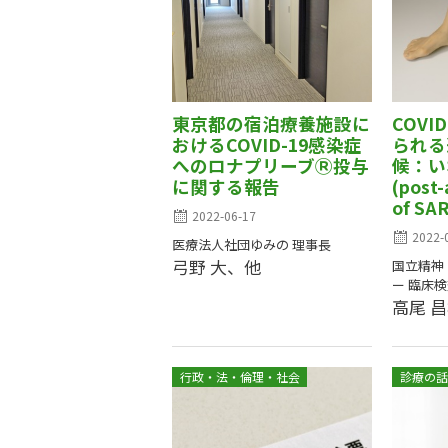
東京都の宿泊療養施設に
COVI
おけるCOVID-19感染症
られる
へのロナプリーブⓇ投与
候：い
に関する報告
(post-
of SA
2022-06-17
2022-
医療法人社団ゆみの 理事長
弓野 大、他
国立精神
ー 臨床
高尾 
行政・法・倫理・社会
診療の話