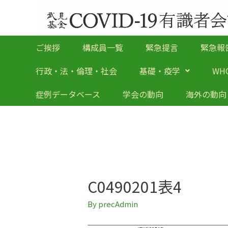
ご挨拶
構成員一覧
緊急提言
緊急報
行政・法・倫理・社会
基礎・疫学
WH
症例データベース
学会の動向
海外の動向
C0490201表4
By
precAdmin