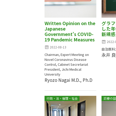
Written Opinion on the
グラフ
Japanese
した年
Government’s COVID-
新規感
19 Pandemic Measures
2022-
2022-08-13
自治医科
永井 
Chairman, Expert Meeting on
Novel Coronavirus Disease
Control, Cabinet Secretariat
President, Jichi Medical
University
Ryozo Nagai M.D., Ph.D
行政・法・倫理・社会
診療の話