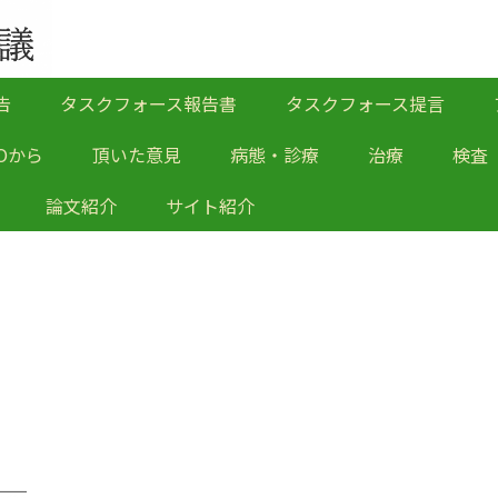
告
タスクフォース報告書
タスクフォース提言
Oから
頂いた意見
病態・診療
治療
検査
論文紹介
サイト紹介