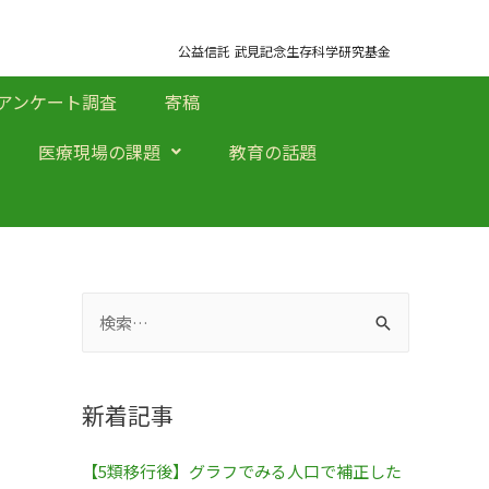
公益信託 武見記念生存科学研究基金
アンケート調査
寄稿
医療現場の課題
教育の話題
新着記事
【5類移行後】グラフでみる人口で補正した