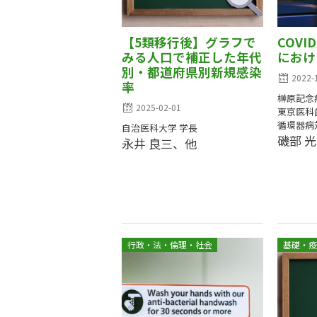
【5類移行後】グラフで
COVI
みる人口で補正した年代
におけ
別・都道府県別新規感染
2022-
率
榊原記念
2025-02-01
東京医科
循環器病
自治医科大学 学長
磯部 
永井 良三、他
行政・法・倫理・社会
基礎・疫