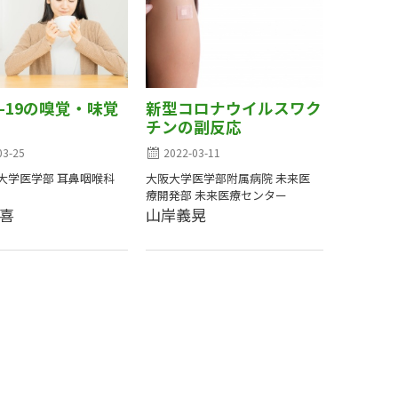
D-19の嗅覚・味覚
新型コロナウイルスワク
チンの副反応
03-25
2022-03-11
大学医学部 耳鼻咽喉科
大阪大学医学部附属病院 未来医
療開発部 未来医療センター
高喜
山岸義晃