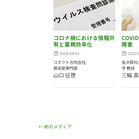
コロナ禍における情報共
COVI
有と業務効率化
障害
2022-04-02
2022-
コネクト合同会社
金沢医科
感染症専門医
学 教授
山口 征啓
三輪 
←
前のメディア