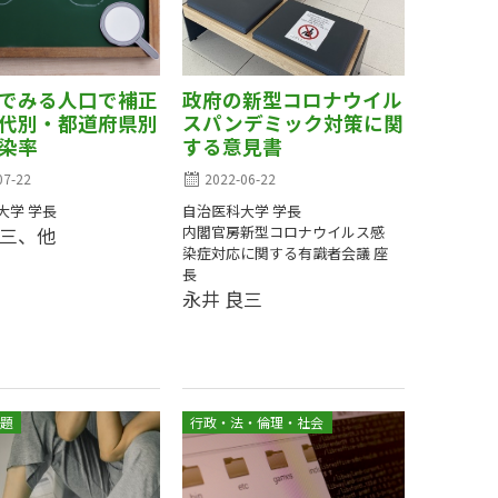
でみる人口で補正
政府の新型コロナウイル
代別・都道府県別
スパンデミック対策に関
染率
する意見書
07-22
2022-06-22
大学 学長
自治医科大学 学長
良三、他
内閣官房新型コロナウイルス感
染症対応に関する有識者会議 座
長
永井 良三
題
行政・法・倫理・社会